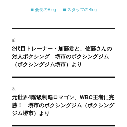
◼︎ 会長のBlog
◼︎ スタッフのBlog
投
前
稿
2代目トレーナー・加藤君と、佐藤さんの
過
対人ボクシング 堺市のボクシングジム
去
ナ
（ボクシングジム堺市）より
の
ビ
投
稿:
ゲ
次
ー
元世界4階級制覇ロマゴン、WBC王者に完
次
シ
勝！ 堺市のボクシングジム（ボクシング
の
ジム堺市）より
投
ョ
稿: