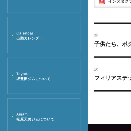
インスタグ
投
Calendar
前
出勤カレンダー
稿
子供たち、ボ
過
去
ナ
の
ビ
投
次
Toyoda
稿:
ゲ
フィリアステ
次
堺豊田ジムについて
の
ー
投
シ
稿:
ョ
Amami
松原天美ジムについて
ン