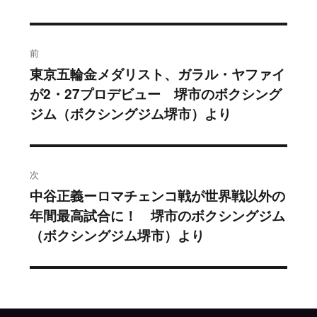
投
前
稿
東京五輪金メダリスト、ガラル・ヤファイ
過
が2・27プロデビュー 堺市のボクシング
去
ナ
ジム（ボクシングジム堺市）より
の
ビ
投
稿:
ゲ
次
ー
中谷正義ーロマチェンコ戦が世界戦以外の
次
シ
年間最高試合に！ 堺市のボクシングジム
の
（ボクシングジム堺市）より
投
ョ
稿:
ン