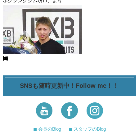
ボクシングジム堺市）より
[ssba-buttons]
SNSも随時更新中！Follow me！！
◼︎ 会長のBlog
◼︎ スタッフのBlog