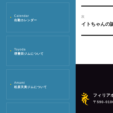
去
ナ
の
ビ
投
次
Calendar
出勤カレンダー
稿:
ゲ
イトちゃんの
次
の
ー
投
シ
稿:
Toyoda
堺豊田ジムについて
ョ
ン
Amami
松原天美ジムについて
フィリア
〒590-01