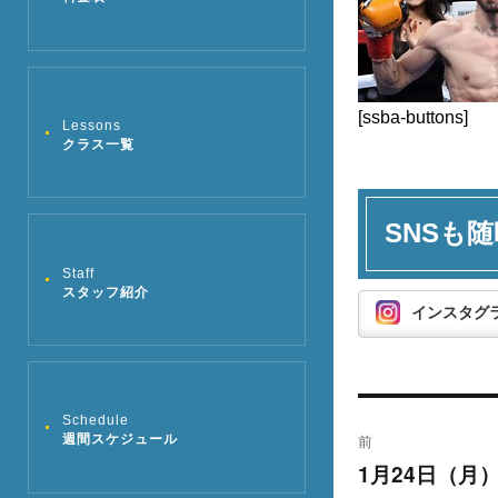
[ssba-buttons]
Lessons
クラス一覧
SNSも随
Staff
スタッフ紹介
インスタグ
投
Schedule
前
週間スケジュール
稿
1月24日（
過