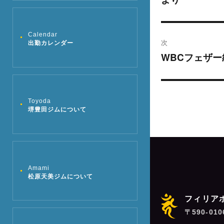
ナ
の
ビ
投
Calendar
稿:
ゲ
次
出勤カレンダー
WBCフェザ
次
ー
の
シ
投
稿:
Toyoda
ョ
堺豊田ジムについて
ン
Amami
松原天美ジムについて
フィリア
〒590-01