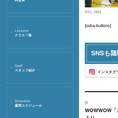
料金表
DSC_0491
[ssba-buttons]
Lessons
クラス一覧
SNSも随
Staff
スタッフ紹介
インスタグ
投
Schedule
前
週間スケジュール
稿
WOWWOW
過
より
去