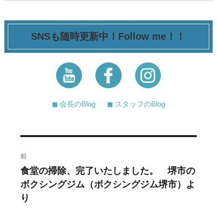
SNSも随時更新中！Follow me！！
◼︎ 会長のBlog
◼︎ スタッフのBlog
投
前
稿
食堂の掃除、完了いたしました。 堺市の
過
ボクシングジム（ボクシングジム堺市）よ
去
ナ
り
の
ビ
投