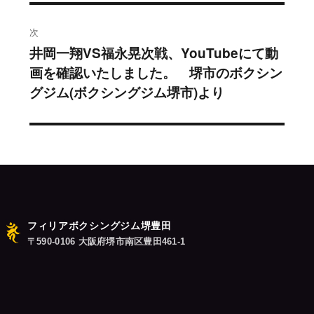
稿:
ゲ
次
ー
井岡一翔VS福永晃次戦、YouTubeにて動
次
シ
画を確認いたしました。 堺市のボクシン
の
グジム(ボクシングジム堺市)より
投
ョ
稿:
ン
フィリアボクシングジム堺豊田
〒590-0106 大阪府堺市南区豊田461-1