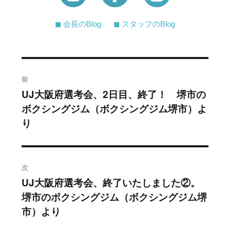
◼︎ 会長のBlog
◼︎ スタッフのBlog
投
前
稿
UJ大阪府選考会、2日目、終了！ 堺市の
過
ボクシングジム（ボクシングジム堺市）よ
去
ナ
り
の
ビ
投
稿:
ゲ
次
ー
UJ大阪府選考会、終了いたしました②。
次
シ
堺市のボクシングジム（ボクシングジム堺
の
市）より
投
ョ
稿: