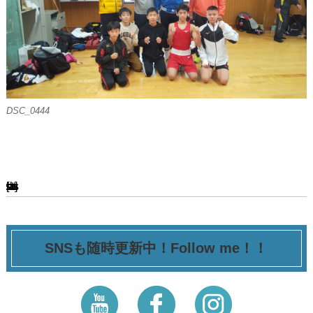
DSC_0444
[ssba-buttons]
SNSも随時更新中！Follow me！！