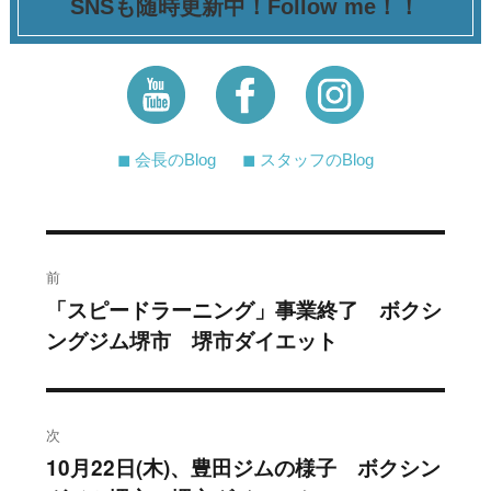
SNSも随時更新中！Follow me！！
◼︎ 会長のBlog
◼︎ スタッフのBlog
投
前
稿
「スピードラーニング」事業終了 ボクシ
過
ングジム堺市 堺市ダイエット
去
ナ
の
ビ
投
稿:
ゲ
次
10月22日(木)、豊田ジムの様子 ボクシン
次
ー