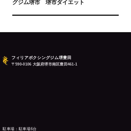
グジム堺市 堺市ダイエット
の
シ
投
稿:
ョ
ン
フィリアボクシングジム堺豊田
〒590-0106 大阪府堺市南区豊田461-1
駐車場：駐車場6台