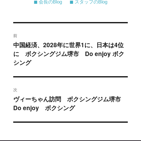
◼︎ 会長のBlog
◼︎ スタッフのBlog
投
前
稿
中国経済、2028年に世界1に、日本は4位
過
に ボクシングジム堺市 Do enjoy ボク
去
ナ
シング
の
ビ
投
稿:
ゲ
次
ー
ヴィーちゃん訪問 ボクシングジム堺市
次
シ
Do enjoy ボクシング
の
投
ョ
稿:
ン