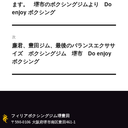
ます。 堺市のボクシングジムより Do
去
ナ
enjoy ボクシング
の
ビ
投
稿:
ゲ
次
ー
廉君、豊田ジム、最後のバランスエクササ
次
シ
イズ ボクシングジム 堺市 Do enjoy
の
ボクシング
投
ョ
稿:
ン
フィリアボクシングジム堺豊田
〒590-0106 大阪府堺市南区豊田461-1