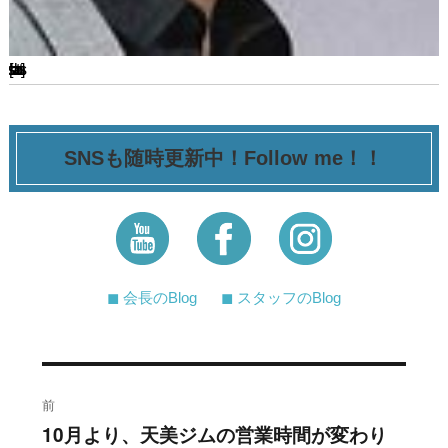
[ssba-buttons]
SNSも随時更新中！Follow me！！
◼︎ 会長のBlog
◼︎ スタッフのBlog
投
前
稿
10月より、天美ジムの営業時間が変わり
過