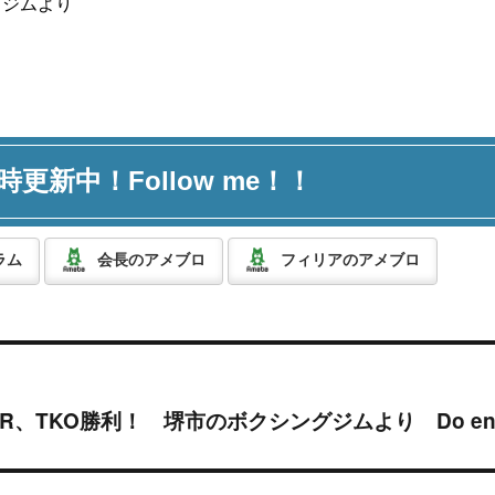
グジムより
時更新中！Follow me！！
ラム
会長のアメブロ
フィリアのアメブロ
R、TKO勝利！ 堺市のボクシングジムより Do enj