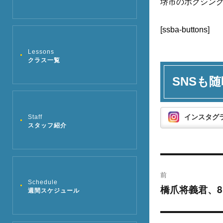
堺市のボクシン
[ssba-buttons]
Lessons
クラス一覧
SNSも随
インスタグ
Staff
スタッフ紹介
投
前
稿
Schedule
橋爪将義君、8
過
週間スケジュール
去
ナ
の