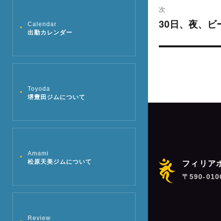
ビ
投
次
稿:
ゲ
30日、夜、ビ
次
Calendar
出勤カレンダー
の
ー
投
シ
稿:
ョ
Toyoda
堺豊田ジムについて
ン
Amami
松原天美ジムについて
フィリア
〒590-01
Review