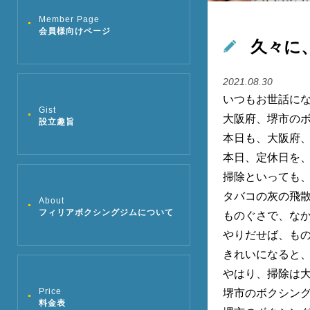
Member Page
会員様向けページ
久々に
2021.08.30
いつもお世話に
Gist
大阪府、堺市の
設立趣旨
本日も、大阪府
本日、定休日を
掃除といっても
タバコの灰の飛
About
フィリアボクシングジムについて
ものぐさで、な
やりだせば、もの
きれいになると
やはり、掃除は
Price
堺市のボクシン
料金表