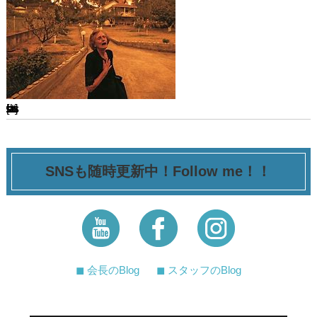
[ssba-buttons]
SNSも随時更新中！Follow me！！
◼︎ 会長のBlog
◼︎ スタッフのBlog