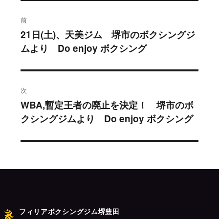
投
前
稿
21日(土)、天美ジム 堺市のボクシングジ
過
ムより Do enjoy ボクシング
去
ナ
の
ビ
投
稿:
ゲ
次
WBA,暫定王者の廃止を決定！ 堺市のボ
次
ー
クシングジムより Do enjoy ボクシング
の
シ
投
稿:
ョ
ン
フィリアボクシングジム堺豊田