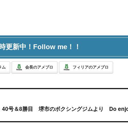
時更新中！Follow me！！
ラム
会長のアメブロ
フィリアのアメブロ
40号＆8勝目 堺市のボクシングジムより Do enj