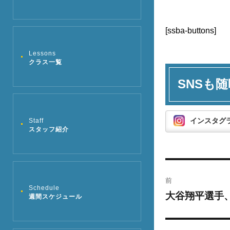
[ssba-buttons]
Lessons
クラス一覧
SNSも随
インスタグ
Staff
スタッフ紹介
投
前
稿
Schedule
大谷翔平選手、
過
週間スケジュール
去
ナ
の