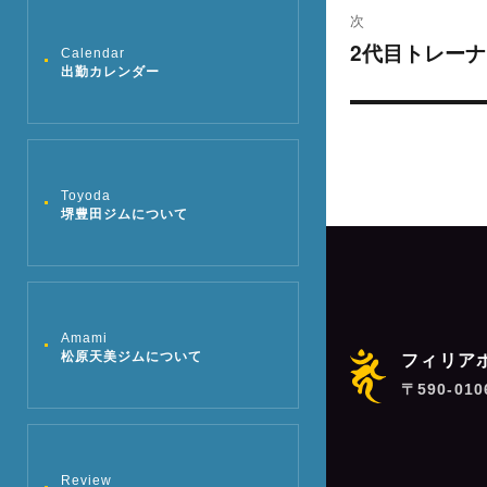
ビ
投
次
稿:
ゲ
2代目トレーナ
次
Calendar
出勤カレンダー
の
ー
投
シ
稿:
ョ
Toyoda
堺豊田ジムについて
ン
Amami
松原天美ジムについて
フィリア
〒590-01
Review