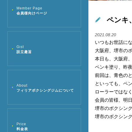
Member Page
会員様向けページ
ペンキ
2021.08.20
いつもお世話に
Gist
大阪府、堺市の
設立趣旨
本日も、大阪府
ペンキ塗り、昨
前回は、青色の
といっても、ペ
About
フィリアボクシングジムについて
ローラーではな
会員の皆様、明
堺市のボクシン
堺市のボクシン
Price
料金表