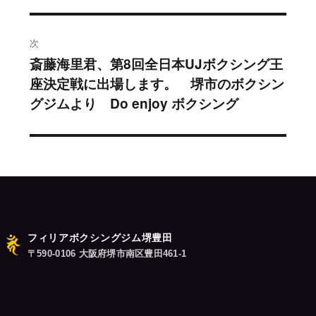
の
ビ
投
稿:
ゲ
次
斎藤海里君、第8回全日本UJボクシング王
次
ー
座決定戦に出場します。 堺市のボクシン
の
シ
グジムより Do enjoy ボクシング
投
稿:
ョ
ン
フィリアボクシングジム堺豊田
〒590-0106 大阪府堺市南区豊田461-1