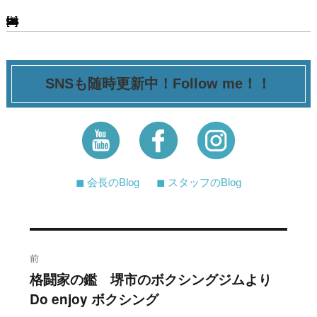
[ssba-buttons]
SNSも随時更新中！Follow me！！
◼︎ 会長のBlog
◼︎ スタッフのBlog
投
前
稿
格闘家の鑑 堺市のボクシングジムより
過
Do enjoy ボクシング
去
ナ