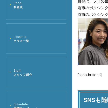
目標は、プロの
Price
料金表
堺市のボクシン
堺市のボクシン
Lessons
クラス一覧
Staff
[ssba-buttons]
スタッフ紹介
SNSも随
Schedule