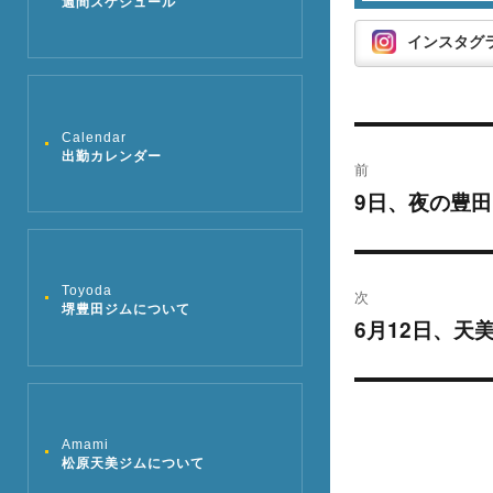
週間スケジュール
インスタグ
Calendar
投
出勤カレンダー
前
稿
9日、夜の豊田
過
去
ナ
の
ビ
投
Toyoda
次
堺豊田ジムについて
稿:
ゲ
6月12日、天
次
の
ー
投
シ
稿:
Amami
ョ
松原天美ジムについて