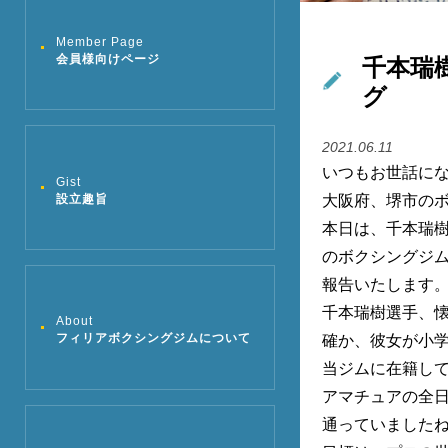
Member Page
千本瑞
会員様向けページ
グ
2021.06.11
いつもお世話に
Gist
設立趣旨
大阪府、堺市の
本日は、千本瑞
のボクシングジ
報告いたします
千本瑞樹選手、
About
フィリアボクシングジムについて
確か、彼女が小学
当ジムに在籍し
アマチュアの全
通っていました