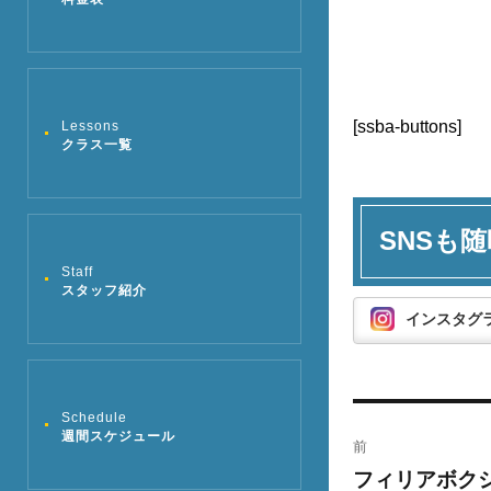
[ssba-buttons]
Lessons
クラス一覧
SNSも随
Staff
スタッフ紹介
インスタグ
投
Schedule
週間スケジュール
前
稿
フィリアボク
過