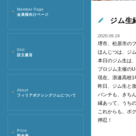
Member Page
会員様向けページ
ジム生
2020.09.19
堺市、松原市の
Gist
ほんじつは、ジ
設立趣旨
本日のジム生は
プロジム主催のU
現在、浪速高校
昨日、ジム生と
About
パンチも、きち
フィリアボクシングジムについて
縁あって、うち
これからも、ボク
押忍！
Price
料金表