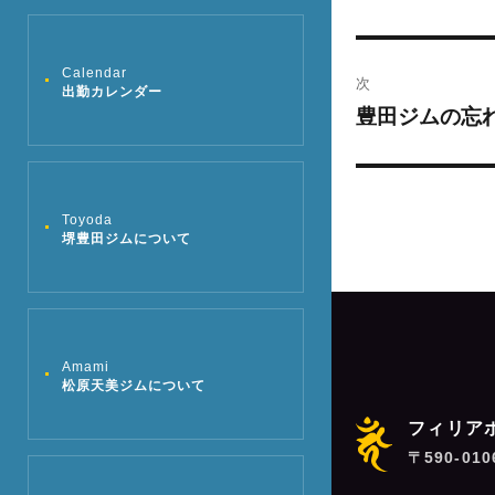
去
ナ
の
ビ
Calendar
投
次
出勤カレンダー
稿:
ゲ
豊田ジムの忘れ
次
の
ー
投
シ
稿:
Toyoda
堺豊田ジムについて
ョ
ン
Amami
松原天美ジムについて
フィリア
〒590-01