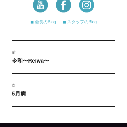
◼︎ 会長のBlog
◼︎ スタッフのBlog
投
前
稿
令和〜Reiwa〜
過
去
ナ
の
ビ
投
次
稿:
ゲ
5月病
次
の
ー
投
シ
稿: