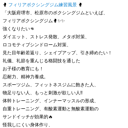
🥊
フィリアボクシングジム練習風景
🥊
「
大阪府堺市、松原市のボクシングジムといえば、
フィリアボクシングジム
🥊✨✨
強くなりたい
👊
ダイエット、ストレス発散、メタボ対策、
ロコモティブシンドローム対策、
見た目年齢若返り、シェイプアップ、引き締めたい！
礼儀、礼節を重んじる格闘技を通した
お子様の教育にも！
忍耐力、精神力養成。
スポーツジム、フィットネスジムに飽きた人、
物足りない人、もっと刺激が欲しい人
‼️
体幹トレーニング、インナーマッスルの形成、
自重トレーニング、有酸素運動と無酸素運動の
サンドイッチが効果的
🔥
怪我しにくい身体作り、