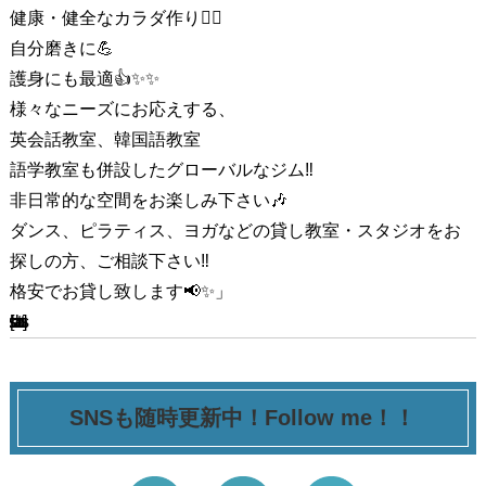
健康・健全なカラダ作り
🙋‍♂️
自分磨きに
💪
護身にも最適
👍✨✨
様々なニーズにお応えする、
英会話教室、韓国語教室
語学教室も併設したグローバルなジム
‼
非日常的な空間をお楽しみ下さい
🎶
ダンス、ピラティス、ヨガなどの貸し教室・スタジオをお
探しの方、ご相談下さい
‼️
格安でお貸し致します
📢✨
」
[ssba-buttons]
SNSも随時更新中！Follow me！！