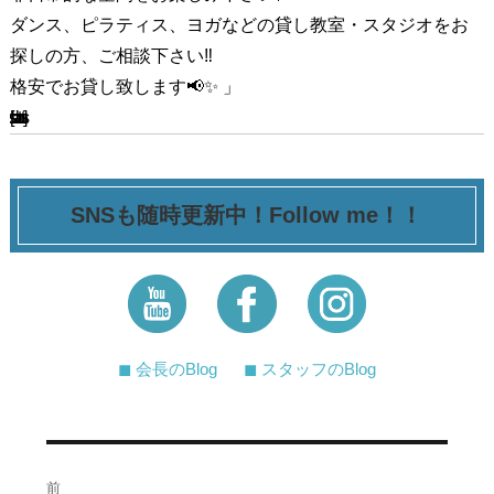
ダンス、ピラティス、ヨガなどの貸し教室・スタジオをお
探しの方、ご相談下さい‼️
格安でお貸し致します📢✨ 」
[ssba-buttons]
SNSも随時更新中！Follow me！！
◼︎ 会長のBlog
◼︎ スタッフのBlog
投
前