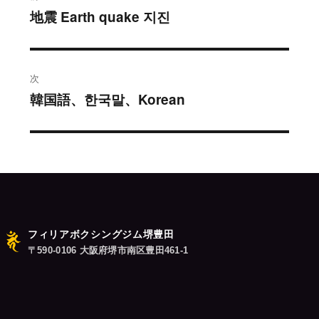
稿
地震 Earth quake 지진
過
去
ナ
の
ビ
投
次
稿:
ゲ
韓国語、한국말、Korean
次
の
ー
投
シ
稿:
ョ
ン
フィリアボクシングジム堺豊田
〒590-0106 大阪府堺市南区豊田461-1