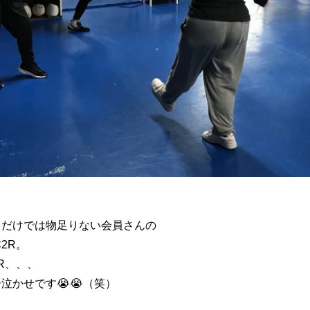
スだけでは物足りない会員さんの
2R。
R、、、
泣かせです😭😭（笑）