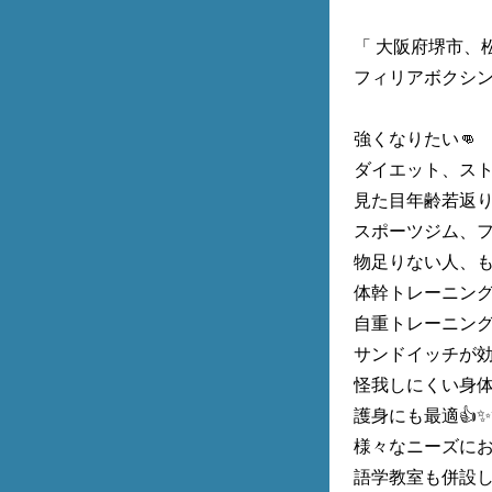
「 大阪府堺市、
フィリアボクシン
強くなりたい👊
ダイエット、ス
見た目年齢若返
スポーツジム、
物足りない人、も
体幹トレーニン
自重トレーニン
サンドイッチが効
怪我しにくい身体
護身にも最適👍✨
様々なニーズに
語学教室も併設し