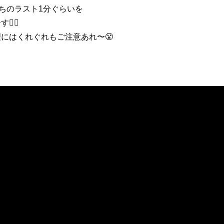
ちのラスト1分ぐらいを
‍♂️
にはくれぐれもご注意あれ〜😤