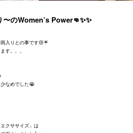
のWomen’s Power👊✨✨
雨入りとの事です😢☔
ります。。。

少なめでした😭
スエクササイズ」は