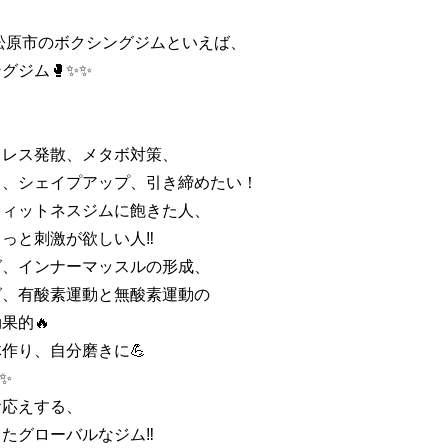
松原市のボクシングジムといえば、
グジム🥊✨✨
トレス発散、メタボ対策、
り、シェイプアップ、引き締めたい！
フィットネスジムに飽きた人、
っと刺激が欲しい人‼️
グ、インナーマッスルの形成、
グ、有酸素運動と無酸素運動の
果的🔥
作り、自分磨きに💪
✨
お応えする、
たグローバルなジム‼