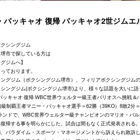
・パッキャオ 復帰 パッキャオ2世ジム
ボクシングジム
を堺市で探している方は
ングジムへ】
なっております。
シングジム（ボクシングジム堺市）、フィリアボクシングジム
シングジム(ボクシングジム堺市)より、様々な話題を大いに語
・パッキャオ 復帰 WBC世界ウェルター級王者バリオスへ挑戦 
階級制覇王者マニー・パッキャオ選手＝62勝（39KO）8敗2分＝
ランドで、WBC世界ウェルター級チャンピオンのマリオ・バ
へ復帰する事を明らかにした。試合は間もなく正式発表される
、パラダイム・スポーツ・マネージメントから訴えられ敗訴した