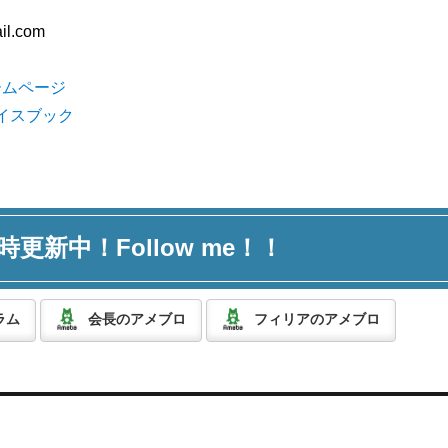
il.com
ームページ
フェイスブック
時更新中！Follow me！！
ラム
会長のアメブロ
フィリアのアメブロ