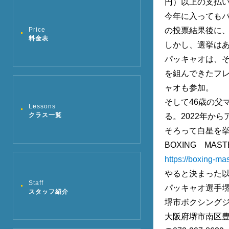
円）以上の支払
今年に入ってもバ
の投票結果後に
Price
料金表
しかし、選挙は
パッキャオは、
を組んできたフ
ャオも参加。
そして46歳の父
Lessons
クラス一覧
る。2022年か
そろって白星を
BOXING MA
https://boxing-ma
やると決まった以
Staff
パッキャオ選手堺
スタッフ紹介
堺市ボクシング
大阪府堺市南区豊