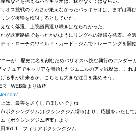
い義務などを抱えるパッキャオは、稼がなくてはならい。
リオス挑戦のうわさが絶えなかったパッキャオは、まずは再び
、リング復帰を検討するとしていた。
あえなく落選。上院議員返り咲きはならなかった。
それが既定路線であったかのようにリングへの復帰を発表。今
レディ・ローチのワイルド・カード・ジムでトレーニングを開始
マニーが、歴史に名を刻むためバリオスへ挑む興行のアンダー
らアマチュアでキャリアを開始したジムエルのアマ戦歴は、これ
挙げる事が出来るか。こちらも大きな注目を集めそう。
STER WEB版より抜粋
ster.com/
上は、最善を尽くしてほしいですね!
市ボクシングジム(ボクシングジム堺市)より、応援をいたして
ジム（ボクシングジム堺市）より
田461-1 フィリアボクシングジム