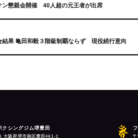
オン懇親会開催 40人超の元王者が出席
合結果 亀田和毅３階級制覇ならず 現役続行意向
ボクシングジム堺豊田
06 大阪府堺市南区豊田461-1
〒