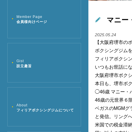
マニー
Member Page
会員様向けページ
2025.05.24
【大阪府堺市の
ボクシングジム
フィリアボクシ
Gist
設立趣旨
いつもお世話に
大阪府堺市ボク
本日も、堺市ボク
◯46歳 マニー
46歳の元世界６
About
ベガスのMGMグ
フィリアボクシングジムについて
と発信。リング
米国での税金滞納