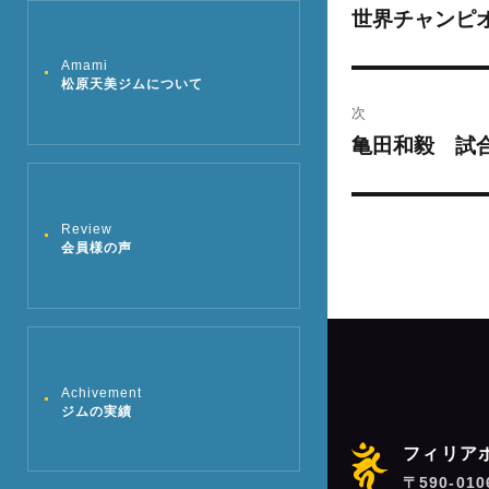
稿
世界チャンピ
過
去
ナ
Amami
の
松原天美ジムについて
ビ
投
次
稿:
ゲ
亀田和毅 試
次
の
ー
投
シ
Review
稿:
会員様の声
ョ
ン
Achivement
ジムの実績
フィリア
〒590-01