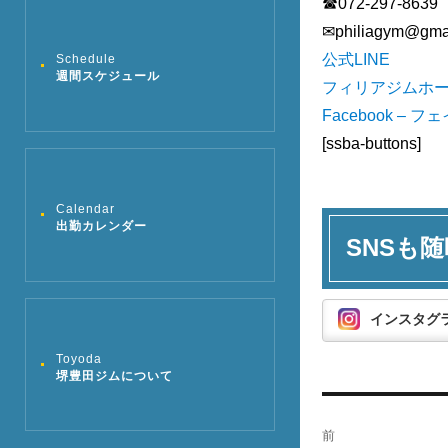
☎072-297-8639
✉︎philiagym@gma
公式LINE
Schedule
週間スケジュール
フィリアジムホ
Facebook – 
[ssba-buttons]
Calendar
出勤カレンダー
SNSも随
インスタグ
Toyoda
堺豊田ジムについて
投
前