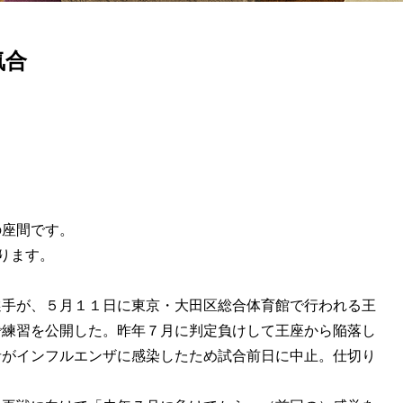
気合
の座間です。
ります。
選手が、５月１１日に東京・大田区総合体育館で行われる王
で練習を公開した。昨年７月に判定負けして王座から陥落し
者がインフルエンザに感染したため試合前日に中止。仕切り