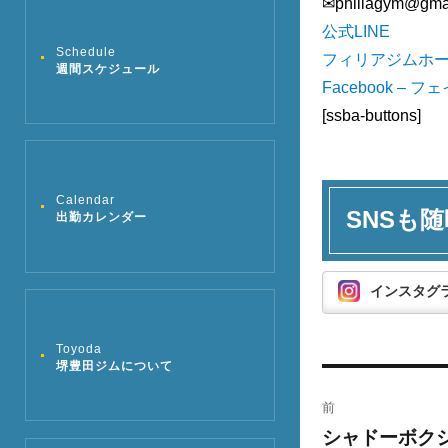
✉︎philiagym@gma
公式LINE
Schedule
フィリアジムホ
週間スケジュール
Facebook – 
[ssba-buttons]
Calendar
SNSも随
出勤カレンダー
インスタグ
Toyoda
堺豊田ジムについて
投
前
稿
シャドーボク
過