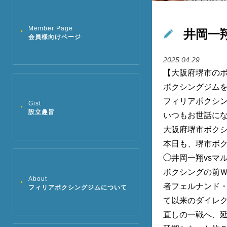
Member Page
井岡一
会員様向けページ
2025.04.29
【大阪府堺市の
ボクシングジム
フィリアボクシ
Gist
設立趣旨
いつもお世話に
大阪府堺市ボク
本日も、堺市ボク
◯井岡一翔vsマ
ボクシングの前
About
者フェルナンド
フィリアボクシングジムについて
て以来のダイレ
直しの一戦へ、