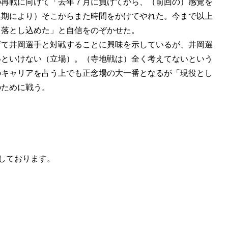
の再戦に向けて「去年７月に負けてから、（前回の）感覚を
延期により）そこからまた時間をかけてやれた。今まで以上
く落とし込めた」と自信をのぞかせた。
げて井岡選手と対戦することに興味を示しているが、井岡選
いといけない（立場）。（寺地戦は）全く考えてないという
のキャリアを占う上でも正念場の大一番となるが「現役とし
のために戦う。
しております。