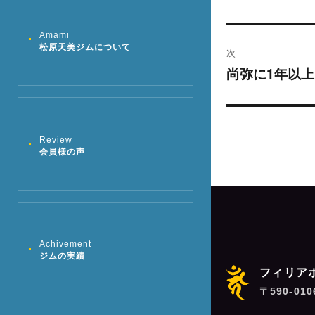
去
ナ
の
Amami
ビ
松原天美ジムについて
投
次
稿:
ゲ
尚弥に1年以
次
の
ー
投
シ
稿:
Review
会員様の声
ョ
ン
Achivement
ジムの実績
フィリア
〒590-01