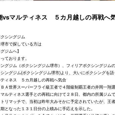
翔vsマルティネス ５カ月越しの再戦へ
ボクシングジム
を堺市で探している方は
ングジムへ】
なっております。
シングジム（ボクシングジム堺市）、フィリアボクシングジム
シングジム(ボクシングジム堺市)より、大いにボクシングを語
ルティネス ５カ月越しの再戦へ気合
ＷＢＡ世界スーパーフライ級王者で４階級制覇王者の井岡一翔
・マルティネス選手との再戦に向けて２８日、都内の所属ジム
クトリマッチで、当初は昨年大みそかに予定されていたが、王
延期となった１３１日分の上積みに手応えを示した。