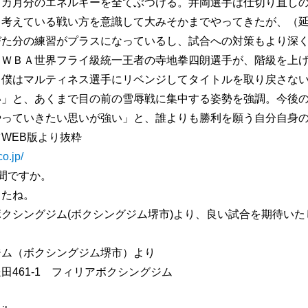
５カ月分のエネルギーを全てぶつける。井岡選手は仕切り直し
と考えている戦い方を意識して大みそかまでやってきたが、（
びた分の練習がプラスになっているし、試合への対策もより深
＆ＷＢＡ世界フライ級統一王者の寺地拳四朗選手が、階級を上
、僕はマルティネス選手にリベンジしてタイトルを取り戻さな
い」と、あくまで目の前の雪辱戦に集中する姿勢を強調。今後
やっていきたい思いが強い」と、誰よりも勝利を願う自分自身
WEB版より抜粋
co.jp/
間ですか。
したね。
クシングジム(ボクシングジム堺市)より、良い試合を期待いた
ジム（ボクシングジム堺市）より
田461-1 フィリアボクシングジム