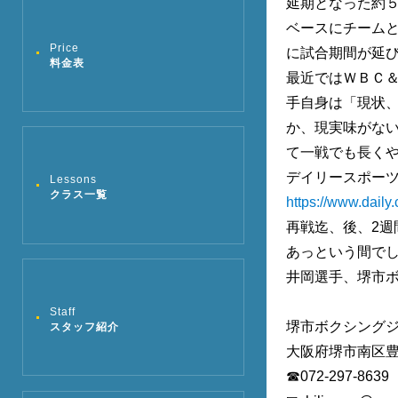
延期となった約
ベースにチーム
Price
に試合期間が延
料金表
最近ではＷＢＣ
手自身は「現状
か、現実味がな
て一戦でも長く
デイリースポーツ
Lessons
クラス一覧
https://www.daily.
再戦迄、後、2週
あっという間で
井岡選手、堺市ボ
Staff
堺市ボクシング
スタッフ紹介
大阪府堺市南区豊
☎072-297-8639