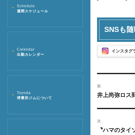
Schedule
週間スケジュール
SNSも随
Calendar
インスタグ
出勤カレンダー
投
前
稿
井上尚弥ロス
Toyoda
過
堺豊田ジムについて
去
ナ
の
ビ
投
次
稿:
ゲ
〝ハマのタイ
次