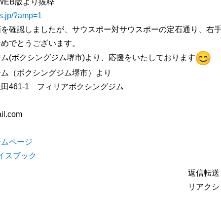
S WEB版より抜粋
ws.jp/?amp=1
画を確認しましたが、サウスポー対サウスポーの定石通り、右
おめでとうございます。
ム(ボクシングジム堺市)より、応援をいたしております
ジム（ボクシングジム堺市）より
田461-1 フィリアボクシングジム
il.com
ームページ
フェイスブック
返信
転送
リアクシ