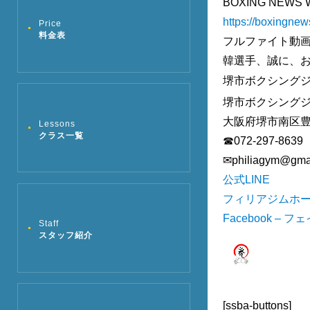
BOXING NEW
https://boxingne
Price
料金表
フルファイト動
韓選手、誠に、
堺市ボクシングジ
堺市ボクシング
大阪府堺市南区豊
Lessons
クラス一覧
☎072-297-8639
✉︎philiagym@gma
公式LINE
フィリアジムホ
Facebook – 
Staff
スタッフ紹介
[ssba-buttons]