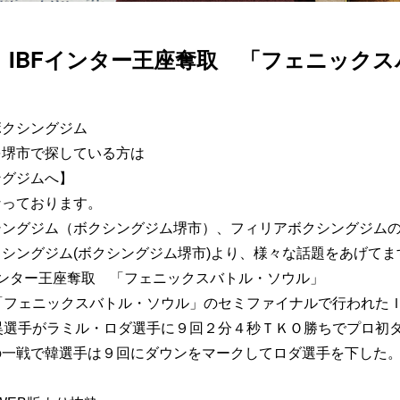
 IBFインター王座奪取 「フェニック
ボクシングジム
を堺市で探している方は
ングジムへ】
なっております。
シングジム（ボクシングジム堺市）、フィリアボクシングジム
シングジム(ボクシングジム堺市)より、様々な話題をあげてま
インター王座奪取 「フェニックスバトル・ソウル」
の「フェニックスバトル・ソウル」のセミファイナルで行われた
昊選手がラミル・ロダ選手に９回２分４秒ＴＫＯ勝ちでプロ初
の一戦で韓選手は９回にダウンをマークしてロダ選手を下した