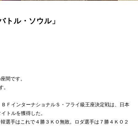
スバトル・ソウル」
の座間です。
す。
ＩＢＦインターナショナルＳ・フライ級王座決定戦は、日本
タイトルを獲得した。
。韓選手はこれで４勝３ＫＯ無敗。ロダ選手は７勝４ＫＯ２