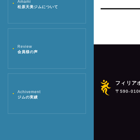
Amami
の
ー
松原天美ジムについて
投
シ
稿:
ョ
ン
Review
会員様の声
フィリア
〒590-01
Achivement
ジムの実績