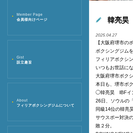
Member Page
韓亮昊
会員様向けページ
2025.04.27
【大阪府堺市の
ボクシングジム
Gist
フィリアボクシ
設立趣旨
いつもお世話に
大阪府堺市ボク
本日も、堺市ボク
◯韓亮昊 IBF
About
26日、ソウル
フィリアボクシングジムについて
同級14位の韓亮
サウスポー対決
敗２分。