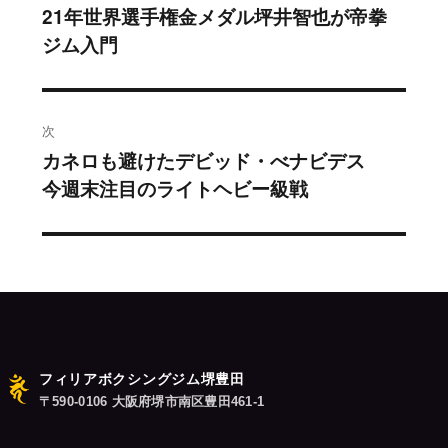
稿
21年世界選手権金メダル坪井智也が帝拳
過
ジム入門
去
ナ
の
ビ
投
稿:
ゲ
次
カネロも避けたデビッド・べナビデス
次
ー
今週末注目のライトヘビー級戦
の
シ
投
稿:
ョ
ン
フィリアボクシングジム堺豊田
〒590-0106 大阪府堺市南区豊田461-1