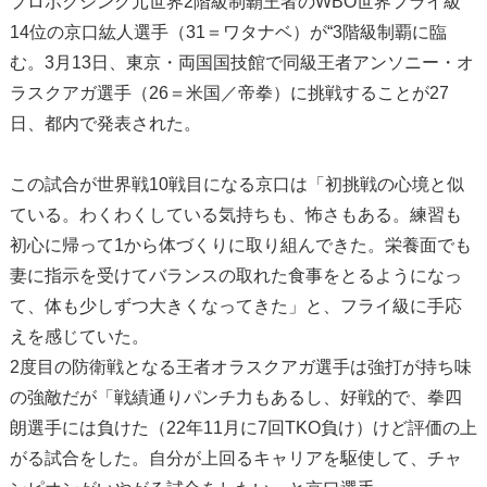
プロボクシング元世界2階級制覇王者のWBO世界フライ級
14位の京口紘人選手（31＝ワタナベ）が“3階級制覇に臨
む。3月13日、東京・両国国技館で同級王者アンソニー・オ
ラスクアガ選手（26＝米国／帝拳）に挑戦することが27
日、都内で発表された。
この試合が世界戦10戦目になる京口は「初挑戦の心境と似
ている。わくわくしている気持ちも、怖さもある。練習も
初心に帰って1から体づくりに取り組んできた。栄養面でも
妻に指示を受けてバランスの取れた食事をとるようになっ
て、体も少しずつ大きくなってきた」と、フライ級に手応
えを感じていた。
2度目の防衛戦となる王者オラスクアガ選手は強打が持ち味
の強敵だが「戦績通りパンチ力もあるし、好戦的で、拳四
朗選手には負けた（22年11月に7回TKO負け）けど評価の上
がる試合をした。自分が上回るキャリアを駆使して、チャ