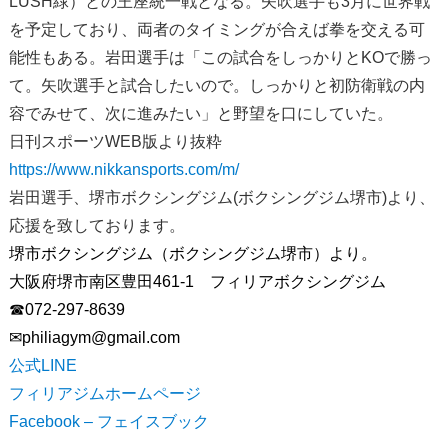
LUSH緑）との王座統一戦となる。矢吹選手も3月に世界戦
を予定しており、両者のタイミングが合えば拳を交える可
能性もある。岩田選手は「この試合をしっかりとKOで勝っ
て。矢吹選手と試合したいので。しっかりと初防衛戦の内
容でみせて、次に進みたい」と野望を口にしていた。
日刊スポーツWEB版より抜粋
https://www.nikkansports.com/m/
岩田選手、堺市ボクシングジム(ボクシングジム堺市)より、
応援を致しております。
堺市ボクシングジム（ボクシングジム堺市）より。
大阪府堺市南区豊田461-1 フィリアボクシングジム
☎072-297-8639
✉︎philiagym@gmail.com
公式LINE
フィリアジムホームページ
Facebook – フェイスブック