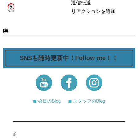
返信
転送
リアクションを追加
[ssba-buttons]
SNSも随時更新中！Follow me！！
◼︎ 会長のBlog
◼︎ スタッフのBlog
投
前