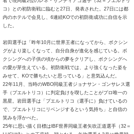
者で現同級2位のレネ・サンティアゴ選手（32＝プエルトリ
コ）との初防衛戦に臨むと27日、発表された。27日には都
内のホテルで会見し、6連続KOでの初防衛成功に自信を示
した。
岩田選手は「昨年10月に世界王者になってから、ボクシン
グがより楽しくなって、自分自身が進化を感じている。ボ
クシングへの子供の頃からの夢をクリアし、ボクシングへ
の愛が芽生えている。初防衛戦では、より強くなった姿を
みせて、KOで勝ちたいと思っている」と意気込んだ。
22年11月、当時のWBO同級王者ジョナサン・ゴンサレス選
手（プエルトリコ）に判定負けを喫したことがプロ唯一の
黒星。岩田選手は「プエルトリコ（選手に）負けているの
で、プエルトリコにリベンジするという気持ち」と自信の
笑みを浮かべた。
25年に思い描く目標はIBF世界同級王者矢吹正道選手（32＝