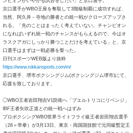
ンピオンがいやがる試合をしたい」と京口選手。
京口選手がWBO王座を奪取して3階級制覇に成功すれば、
当然、阿久井－寺地の勝者との統一戦がクローズアップさ
れる。「先のことはまったく考えていない。チャンピオン
になればいずれ統一戦のチャンスがもらえるので、今はオ
ラスクアガにしっかり勝つことだけを考えている」と、京
口選手はまずは一戦必勝を誓った。
日刊スポーツWEB版より抜粋
https://www.nikkansports.com/m/
京口選手、堺市ボクシングジム(ボクシングジム堺市)にて、
応援を致しております。
◯WBO王者岩田翔吉V1防衛へ「プエルトリコにリベンジ」
IBF王者矢吹正道との統一戦へはずみ
プロボクシングWBO世界ライトフライ級王者岩田翔吉選手
（28＝帝拳）が3月13日、東京・両国国技館で元同級暫定王