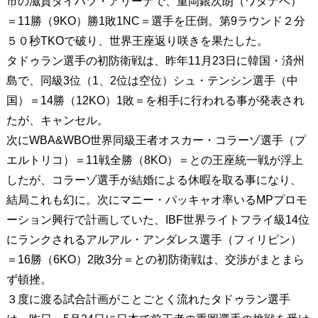
市の滋賀ダイハツ・アリーナで、重岡銀次朗（ワタナベ）
＝11勝（9KO）勝1敗1NC＝選手を圧倒。第9ラウンド２分
５０秒TKOで破り、世界王座返り咲きを果たした。
タドゥラン選手の初防衛戦は、昨年11月23日に韓国・済州
島で、同級3位（1、2位は空位）シュ・テンシン選手（中
国）＝14勝（12KO）1敗＝を相手に行われる事が発表され
たが、キャンセル。
次にWBA&WBO世界同級王者オスカー・コラーゾ選手（プ
エルトリコ）＝11戦全勝（8KO）＝との王座統一戦が浮上
したが、コラーゾ選手が結婚による休暇を取る事になり、
結局これも幻に。次にマニー・パッキャオ率いるMPプロモ
ーション興行で計画していた、IBF世界ライトフライ級14位
にランクされるアルアル・アンダレス選手（フィリピン）
＝16勝（6KO）2敗3分＝との初防衛戦は、交渉がまとまら
ず頓挫。
３度に渡る試合計画がことごとく流れたタドゥラン選手