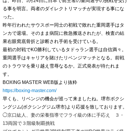
は、昨日、5月24日に日本で前王者の重岡選手の挑戦を受け
る事を明言。両者のダイレクトリマッチが実現する事にな
った。
昨年行われたサウスポー同士の初戦で敗れた重岡選手はタ
ンカで退場。そのまま病院に救急搬送されたが、検査の結
果右眼窩底骨折と診断され手術を受けている。
最初の対戦でKO勝利しているタドゥラン選手は自信満々。
重岡選手はキャリアを賭けたリベンジマッチとなる。前戦
のトラウマを乗り越え雪辱なるか。正式発表が待たれま
す。
BOXING MASTER WEB版より抜粋
https://boxing-master.com/
早くも、リベンジの機会が巡って来ましたね。堺市ボクシ
ングジム(ボクシングジム堺市)より応援を致しております。
◯
京口紘人、妻の栄養指導でフライ級の体に手応え ３・
13両国で３階級制覇挑戦