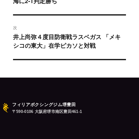
海に2-1判定勝ち
去
ナ
の
ビ
投
稿:
ゲ
次
井上尚弥４度目防衛戦ラスベガス 「メキ
次
ー
シコの東大」在学ピカソと対戦
の
シ
投
稿:
ョ
ン
フィリアボクシングジム堺豊田
〒590-0106 大阪府堺市南区豊田461-1