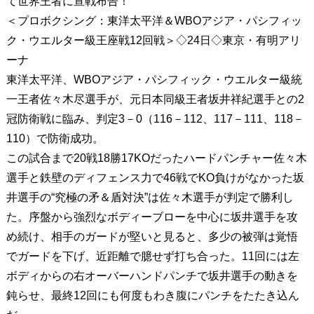
て世界王者に宣戦布告！
＜プロボクシング：東洋太平洋＆WBOアジア・パシフィッ
ク・ウエルター級王座戦12回戦＞◇24日◇東京・有明アリ
ーナ
東洋太平洋、WBOアジア・パシフィック・ウエルター級統
一王者佐々木尽選手が、元日本同級王者坂井祥紀選手との2
冠防衛戦に臨み、判定3－0（116－112、117－111、118－
110）で防衛成功。
この試合まで20戦18勝17KOだったハードパンチャー佐々木
選手と鉄壁のディフェンス力で46戦でKO負けがなかった坂
井選手の“究極の矛＆盾対決”は佐々木選手が判定で勝利し
た。序盤から強烈なボディーブローを中心に坂井選手を攻
め続け、相手のガードが堅いと見ると、多少の被弾は覚悟
でガードを下げ、近距離で臆せず打ち合った。11回には左
ボディからの右オーバーハンドパンチで坂井選手の動きを
鈍らせ、最終12回にも何度もわき腹にパンチをたたき込ん