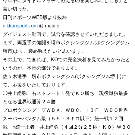
今年中にタイトルマッチで戦えるのを楽しみにしてる」と
言い切った。
日刊スポーツWEB版より抜粋
nikkansport.com
@ mobile
ダイジェスト動画で、試合を確認させていただきました。
まず、両選手の健闘を堺市ボクシングジム(ボクシングジム
堺市)より、褒め称えたいと思います。
その上で、できれば、KOでの完全決着を見てみたかったと
いうのが、本音の部分であります。
佐々木選手、堺市ボクシングジム(ボクシングジム堺市)に
て、応援をいたしております。
◯井上尚弥、右ストレート１発でＫＯ勝ち 現役単独最多
となる世界戦通算２４勝
プロボクシング ▽ＷＢＡ、ＷＢＣ、ＩＢＦ、ＷＢＯ世界
スーパーバンタム級（５５・３キロ以下）統一戦１２回
戦 ○統一王者・井上尚弥（４回２分２５秒・ＫＯ）ＷＢＯ