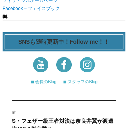
フィリアジムホームページ
Facebook – フェイスブック
[ssba-buttons]
SNSも随時更新中！Follow me！！
◼︎ 会長のBlog
◼︎ スタッフのBlog
投
前
稿
S・フェザー級王者対決は奈良井翼が渡邊
過