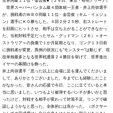
世界同級１１位・金芸俊●（２４日、東京・有明アリーナ）
世界スーパーバンタム級４団体統一王者・井上尚弥選手
が、挑戦者のＷＢＯ同級１１位・金芸俊（キム・イェジュ
ン）選手にＫＯ勝ちした。４回２分２５秒、右ストレート
を顔面にヒットさせ、相手は立ち上がることができなかっ
た。当初対戦予定だったサム・グッドマン（２６）＝オー
ストラリア＝の負傷で１か月延期となり、ゴング１３日前
に挑戦者が変更。異例の状況にも“モンスター”は動じず、現
役単独最多となる世界戦通算２４勝目を挙げて、世界進出
イヤーの幕開けを飾った。
井上尚弥選手「思った以上に会場に足を運んでくださいま
して、ありがとうございました。今までにも経験したこと
がなかった、皆さんの応援で今日、ここに立てていると本
当に思いました。いつもより被弾するパンチが多いかと思
ったけど、対戦する相手が変わって対策不足。リングで確
認しようかなと思った。全体的には良かった。（ボクサー