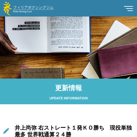
更新情報
UPDATE INFORMATION
井上尚弥 右ストレート１発ＫＯ勝ち 現役単独
最多 世界戦通算２４勝