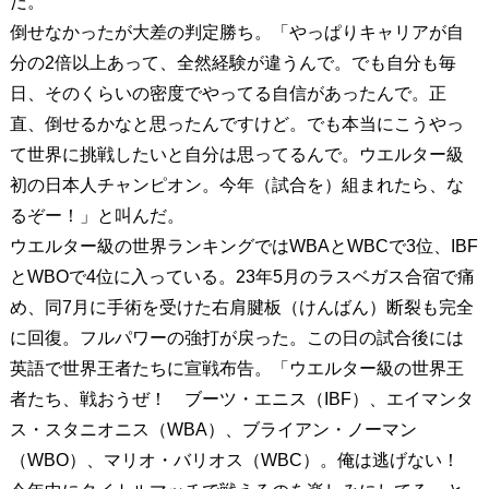
だ。
倒せなかったが大差の判定勝ち。「やっぱりキャリアが自
分の2倍以上あって、全然経験が違うんで。でも自分も毎
日、そのくらいの密度でやってる自信があったんで。正
直、倒せるかなと思ったんですけど。でも本当にこうやっ
て世界に挑戦したいと自分は思ってるんで。ウエルター級
初の日本人チャンピオン。今年（試合を）組まれたら、な
るぞー！」と叫んだ。
ウエルター級の世界ランキングではWBAとWBCで3位、IBF
とWBOで4位に入っている。23年5月のラスベガス合宿で痛
め、同7月に手術を受けた右肩腱板（けんばん）断裂も完全
に回復。フルパワーの強打が戻った。この日の試合後には
英語で世界王者たちに宣戦布告。「ウエルター級の世界王
者たち、戦おうぜ！ ブーツ・エニス（IBF）、エイマンタ
ス・スタニオニス（WBA）、ブライアン・ノーマン
（WBO）、マリオ・バリオス（WBC）。俺は逃げない！