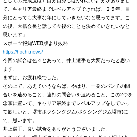
としての完成度は）自分自身もはかれない部分がありまし
て、キャリア最終までレベルアップできれば。２５年、自
分にとっても大事な年にしていきたいなと思ってます。こ
の後、大橋会長と話して今後のことを決めていきたいなと
思います」
スポーツ報知WEB版より抜粋
https://hochi.news/
今回の試合は色々とあって、井上選手も大変だったと思い
ます。
まずは、お疲れ様でした。
その上で、あえていうならば、やはり、一発のパンチの間
合いを速めること、連打の間合いを速めること、この2つを
念頭に置いて、キャリア最終までレベルアップをしていっ
て欲しいと、堺市ボクシングジム(ボクシングジム堺市)に
て、思います。
井上選手、良い試合をありがとうございました。