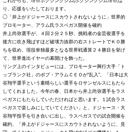
これからも、堺市ボクシングジム(ボクシングジム堺市)よ
り、応援をいたしております。
◯「井上がドジャースにスカウトされないように」世界的
プロモーター、アラム氏ラスベガス開催を確約
井上尚弥選手が、４回２分２５秒、挑戦者の金芸俊選手を
後方に吹き飛ばすほど破壊力抜群の右ストレートでＫＯ勝
ちを収め、現役単独最多となる世界戦通算２４勝目を挙げ
て、世界進出イヤーの幕開けを飾った。
リング上のインタビューには、プロモーター興行大手「ト
ップランク社」のボブ・アラムＣＥＯが“乱入”。「日本は大
谷翔平選手という素晴らしい選手をロサンゼルスにもたら
してくれました。今年の春、日本から井上尚弥選手をラス
ベガスにもたらしていただければと思います。１試合ラス
ベガスで楽しみにしていてください」と、ドジャース・大
谷翔平投手を引き合いに出し、ラスベガスでの試合開催を
確約、「井上がドジャースにスカウトされないように、見