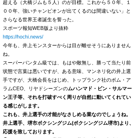
超える（大橋ジムも５人）のが目標。これから５０年、１
００年、強いチャンピオンが出てくるのは間違いない」と
さらなる世界王者誕生を誓った。
スポーツ報知WEB版より抜粋
https://hochi.news/
今年も、井上モンスターからは目が離せそうにありません
ね。
スーパーバンタム級では、もはや敵無し、勝って当たり前
状態で言葉は悪いですが、ある意味、マンネリ化の井上選
手ですが、大橋会長をはじめ、トップランク社のボム・ア
ラムCEO、リヤドシーズンの
ムハンマド・ビン・サルマー
ン王子等、それを打破すべく周りが自然に動いてくれてい
る感じがします。
これも、井上選手の才能がなさしめる業なのでしょうね。
井上選手、堺市ボクシングジム(ボクシングジム堺市)より、
応援を致しております。