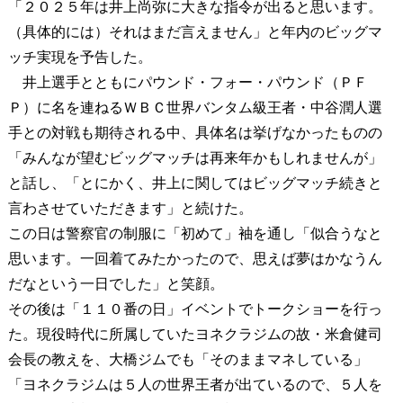
「２０２５年は井上尚弥に大きな指令が出ると思います。
（具体的には）それはまだ言えません」と年内のビッグマ
ッチ実現を予告した。
井上選手とともにパウンド・フォー・パウンド（ＰＦ
Ｐ）に名を連ねるＷＢＣ世界バンタム級王者・中谷潤人選
手との対戦も期待される中、具体名は挙げなかったものの
「みんなが望むビッグマッチは再来年かもしれませんが」
と話し、「とにかく、井上に関してはビッグマッチ続きと
言わさせていただきます」と続けた。
この日は警察官の制服に「初めて」袖を通し「似合うなと
思います。一回着てみたかったので、思えば夢はかなうん
だなという一日でした」と笑顔。
その後は「１１０番の日」イベントでトークショーを行っ
た。現役時代に所属していたヨネクラジムの故・米倉健司
会長の教えを、大橋ジムでも「そのままマネしている」
「ヨネクラジムは５人の世界王者が出ているので、５人を