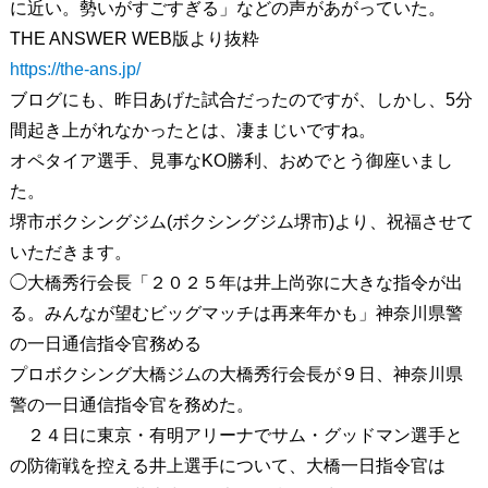
に近い。勢いがすごすぎる」などの声があがっていた。
THE ANSWER WEB版より抜粋
https://the-ans.jp/
ブログにも、昨日あげた試合だったのですが、しかし、5分
間起き上がれなかったとは、凄まじいですね。
オペタイア選手、見事なKO勝利、おめでとう御座いまし
た。
堺市ボクシングジム(ボクシングジム堺市)より、祝福させて
いただきます。
◯大橋秀行会長「２０２５年は井上尚弥に大きな指令が出
る。みんなが望むビッグマッチは再来年かも」神奈川県警
の一日通信指令官務める
プロボクシング大橋ジムの大橋秀行会長が９日、神奈川県
警の一日通信指令官を務めた。
２４日に東京・有明アリーナでサム・グッドマン選手と
の防衛戦を控える井上選手について、大橋一日指令官は