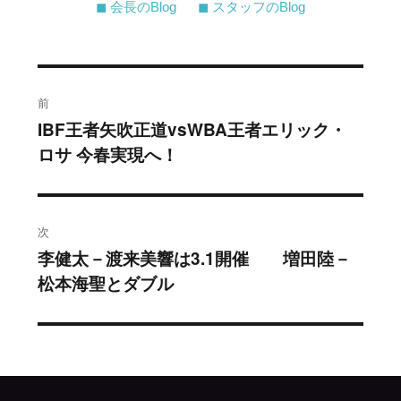
◼︎ 会長のBlog
◼︎ スタッフのBlog
投
前
稿
IBF王者矢吹正道vsWBA王者エリック・
過
ロサ 今春実現へ！
去
ナ
の
ビ
投
稿:
ゲ
次
李健太－渡来美響は3.1開催 増田陸－
次
ー
松本海聖とダブル
の
シ
投
稿:
ョ
ン