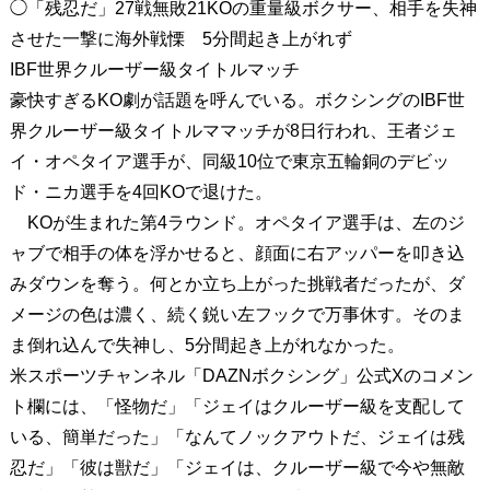
◯「残忍だ」27戦無敗21KOの重量級ボクサー、相手を失神
させた一撃に海外戦慄 5分間起き上がれず
IBF世界クルーザー級タイトルマッチ
豪快すぎるKO劇が話題を呼んでいる。ボクシングのIBF世
界クルーザー級タイトルママッチが8日行われ、王者ジェ
イ・オペタイア選手が、同級10位で東京五輪銅のデビッ
ド・ニカ選手を4回KOで退けた。
KOが生まれた第4ラウンド。オペタイア選手は、左のジ
ャブで相手の体を浮かせると、顔面に右アッパーを叩き込
みダウンを奪う。何とか立ち上がった挑戦者だったが、ダ
メージの色は濃く、続く鋭い左フックで万事休す。そのま
ま倒れ込んで失神し、5分間起き上がれなかった。
米スポーツチャンネル「DAZNボクシング」公式Xのコメン
ト欄には、「怪物だ」「ジェイはクルーザー級を支配して
いる、簡単だった」「なんてノックアウトだ、ジェイは残
忍だ」「彼は獣だ」「ジェイは、クルーザー級で今や無敵