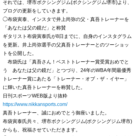
それでは、堺市ボクシングジム(ボクシングジム堺市)より、
ブログの更新をしていきます。
◯布袋寅泰、インスタで井上尚弥の父・真吾トレーナーを
「あなたは父の鏡だ」と称賛
ギタリスト布袋寅泰氏が8日までに、自身のインスタグラム
を更新。井上尚弥選手の父真吾トレーナーとのツーショッ
トを公開した。
布袋氏は「真吾さん！ベストトレーナー賞受賞おめでと
う あなたは父の鏡だ」とつづり、24年のWBA年間最優秀
トレーナー賞にあたる「トレーナー・オブ・ザ・イヤー」
に輝いた真吾トレーナーを称賛した。
日刊スポーツWEB版より抜粋
https://www.nikkansports.com/
真吾トレーナー、誠におめでとう御座いました。
布袋寅泰氏共々、堺市ボクシングジム(ボクシングジム堺市)
からも、祝福させていただきます。