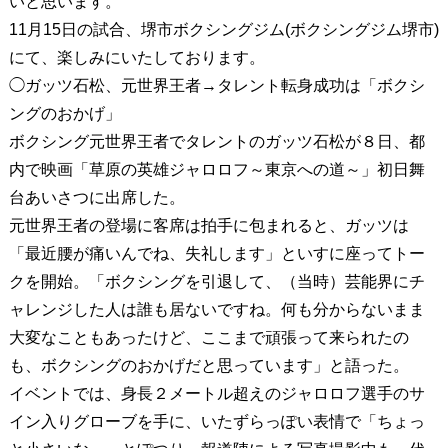
いと思います。
11月15日の試合、堺市ボクシングジム(ボクシングジム堺市)
にて、楽しみにいたしております。
◯ガッツ石松、元世界王者→タレント転身成功は「ボクシ
ングのおかげ」
ボクシング元世界王者でタレントのガッツ石松が８日、都
内で映画「草原の英雄ジャロロフ～東京への道～」初日舞
台あいさつに出席した。
元世界王者の登場に客席は拍手に包まれると、ガッツは
「最近腰が痛いんでね、失礼します」といすに座ってトー
クを開始。「ボクシングを引退して、（当時）芸能界にチ
ャレンジした人は誰も居ないですね。何も分からないまま
大変なこともあったけど、ここまで頑張って来られたの
も、ボクシングのおかげだと思っています」と語った。
イベントでは、身長２メートル超えのジャロロフ選手のサ
イン入りグローブを手に、いたずらっぽい表情で「ちょっ