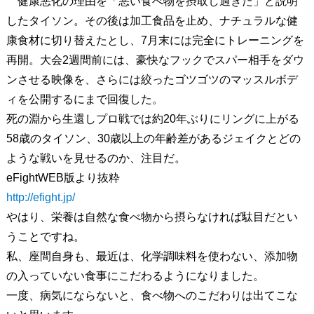
健康悪化の理由を「悪い食べ物を摂取し過ぎた」と説明
したタイソン。その後は加工食品を止め、ナチュラルな健
康食材に切り替えたとし、7月末には完全にトレーニングを
再開。大会2週間前には、豪快なフックでスパー相手をダウ
ンさせる映像を、さらには絞ったゴツゴツのマッスルボデ
ィを公開するにまで回復した。
死の淵から生還しプロ戦では約20年ぶりにリングに上がる
58歳のタイソン、30歳以上の年齢差があるジェイクとどの
ような戦いを見せるのか、注目だ。
eFightWEB版より抜粋
http://efight.jp/
やはり、栄養は自然な食べ物から摂らなければ駄目だとい
うことですね。
私、座間自身も、最近は、化学調味料を使わない、添加物
の入っていない食事にこだわるようになりました。
一度、病気にならないと、食べ物へのこだわりは出てこな