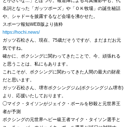
と小さいな…」とぽつり。報道陣による写真撮影中も、代
名詞となった「ガッツポーズ」や「ＯＫ牧場」の誕生秘話
や、シャドーを披露するなど会場を沸かせた。
スポーツ報知WEB版より抜粋
https://hochi.news/
ガッツ石松さん、現在、75歳だそうですが、まだまだお元
気ですね。
確かに、ボクシングに関わってきたことで、今、頑張れる
と思うことは、私にもあります。
これこそが、ボクシングに関わってきた人間の最大の財産
だと思います。
ガッツ石松さん、堺市ボクシングジム(ボクシングジム堺市)
より、応援いたしております。
◯マイク・タイソンがジェイク・ポールを秒殺と元世界王
者が予測
ボクシングの元世界ヘビー級王者マイク・タイソン選手と