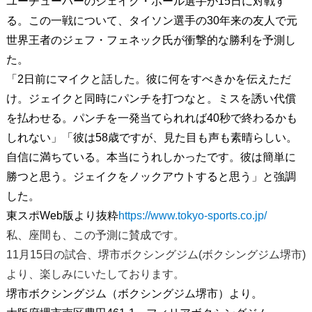
ユーチューバーのジェイク・ポール選手が15日に対戦す
る。この一戦について、タイソン選手の30年来の友人で元
世界王者のジェフ・フェネック氏が衝撃的な勝利を予測し
た。
「2日前にマイクと話した。彼に何をすべきかを伝えただ
け。ジェイクと同時にパンチを打つなと。ミスを誘い代償
を払わせる。パンチを一発当てられれば40秒で終わるかも
しれない」「彼は58歳ですが、見た目も声も素晴らしい。
自信に満ちている。本当にうれしかったです。彼は簡単に
勝つと思う。ジェイクをノックアウトすると思う」と強調
した。
東スポWeb版より抜粋
https://www.tokyo-sports.co.jp/
私、座間も、この予測に賛成です。
11月15日の試合、堺市ボクシングジム(ボクシングジム堺市)
より、楽しみにいたしております。
堺市ボクシングジム（ボクシングジム堺市）より。