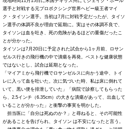
現地時間11月15日に米国テキサス州にてジェイク・ポール
選手と対戦する元プロボクシング世界ヘビー級王者マイ
ク・タイソン選手。当初は7月に対戦予定だったが、タイソ
ン選手の体調不良が理由で延期に。実はその体調不良で、
タイソンは血を吐き、死の危険があるほどの重傷だったこ
とが分かった。
タイソンは7月20日に予定された試合から1ヶ月前、ロサン
ゼルス行きの飛行機の中で潰瘍を再発。ベストな健康状態
ではないとし、試合は延期となった。
「マイアミから飛行機でロサンゼルスに向かう途中、トイ
レに入って血を吐いた。次に気づいた時、私は床に倒れて
いて、黒い便を排泄していた」「病院で診察してもらった
ら、2.5インチ（6.35cm）の大きな潰瘍があって、出血して
いることが分かった」と衝撃の事実を明かした。
担当医に「自分は死ぬのか？」と尋ねると、その可能性
があることを告げられ、タイソン は不安になったと言う。