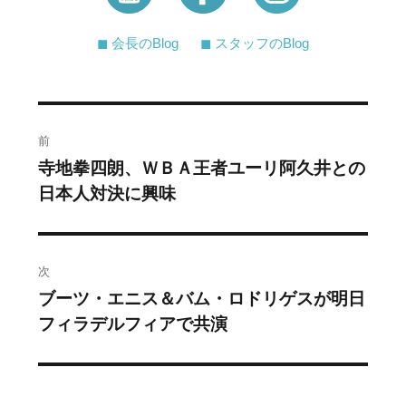
◼︎ 会長のBlog
◼︎ スタッフのBlog
投
前
稿
寺地拳四朗、ＷＢＡ王者ユーリ阿久井との
過
日本人対決に興味
去
ナ
の
ビ
投
稿:
ゲ
次
ブーツ・エニス＆バム・ロドリゲスが明日
次
ー
フィラデルフィアで共演
の
シ
投
稿:
ョ