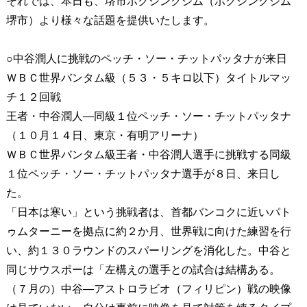
それでは、本日も、堺市ボクシングジム（ボクシングジム
堺市）より様々な話題を提供いたします。
○中谷潤人に挑戦のペッチ・ソー・チットパッタナが来日
ＷＢＣ世界バンタム級（５３・５キロ以下）タイトルマッ
チ１２回戦
王者・中谷潤人―同級１位ペッチ・ソー・チットパッタナ
（１０月１４日、東京・有明アリーナ）
ＷＢＣ世界バンタム級王者・中谷潤人選手に挑戦する同級
１位ペッチ・ソー・チットパッタナ選手が８日、来日し
た。
「日本は寒い」という挑戦者は、首都バンコクに近いパト
ゥムターニーを拠点に約２か月、世界戦に向けた練習を行
い、約１３０ラウンドのスパーリングを消化した。中谷と
同じサウスポーは「左構えの選手との試合は結構ある。
（７月の）中谷―アストロラビオ（フィリピン）戦の映像