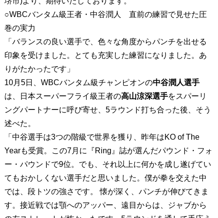
堺市)より、期待いたしております。
○WBCバンタム級王者・中谷潤人 直前の練習で見せた圧
巻の実力
「バランスの良い選手で、色々な角度からパンチを出せる
印象を受けました。とても充実した練習になりました。あ
りがたかったです」
10月5日、WBCバンタム級チャンピオンの
中谷潤人選手
は、日本スーパーフライ級王者の
高山涼深選手
をスパーリ
ングパートナーに呼び寄せ、5ラウンド打ち合った後、そう
述べた。
「中谷選手は3つの階級で世界を獲り、昨年はKO of The
Yearも受賞。この7月に『Ring』誌が選んだパウンド・フォ
ー・パウンドで9位。でも、それ以上に何かを成し遂げてい
てもおかしくない選手だと思いました。僕が拳を交えた中
では、段トツの強さです。 懐が深く、パンチが伸びてきま
す。接近戦では顎へのアッパー、遠目からは、ジャブから