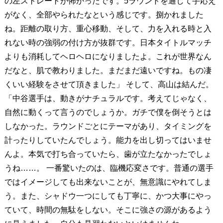
の左ストレートが怖かったです。5ラウンドを通して手応え
がなく、全部やられたなという感じです。捌かれました
ね。距離の取り方、重心移動、そして、力を入れる時と入
れない時の強弱の付け方が抜群です。日本タイトルマッチ
よりも消耗してヘロヘロになりましたよ。これが世界なん
だなと、肌で教わりました。まだまだ遠いですね。もの凄
くいい経験をさせて頂きました」 そして、高山は結んだ。
「中谷選手は、動きがナチュラルです。考えてじゃなく、
自然に動くって言うのでしょうか。ガチで僕を倒そうとは
しなかった。ラウンドごとにテーマがあり、タイミングを
計ったりしていたんでしょう。能力を出し切ってはいませ
んよ。本気で打ち合っていたら、歯が立たなかったでしょ
うね……。 一番驚いたのは、臨機応変さです。普通の選手
ではイメージしても出来ないことが、無意識にやれてしま
う。また、シャドウ一つにしても丁寧に、かつ大事にやっ
ていて、時間の無駄をしない。そこに強さの源があるよう