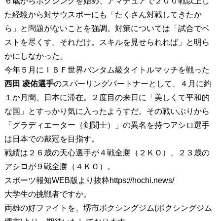
６歳からボクシングを始め、アマチュアで２００戦以上し
た経験から対サウスポーにも「たくさん対戦してきたか
ら」と問題がないことを強調。対策については「試合でベ
ストを尽くす。それだけ。スキルを見せられれば」と明ら
かにしなかった。
今年５月にＩＢＦ世界バンタム級タイトルマッチを戦った
西田 凌佑選手
のスパーリングパートナーとして、４月に約
１か月間、日本に滞在。２度目の来日に「美しくて平和的
な国」とすっかり気に入ったようすだ。その戦いぶりから
「グラディエーター（剣闘士）」の異名を持つアシロ選手
は日本での戴冠を目指す。
戦績は２６歳の天心選手が４戦全勝（２ＫＯ）、２３歳の
アシロが９戦全勝（４ＫＯ）。
スポーツ報知WEB版より抜粋https://hochi.news/
大学生の挑戦者ですか。
両雄の好ファイトを、堺市ボクシングジム(ボクシングジム