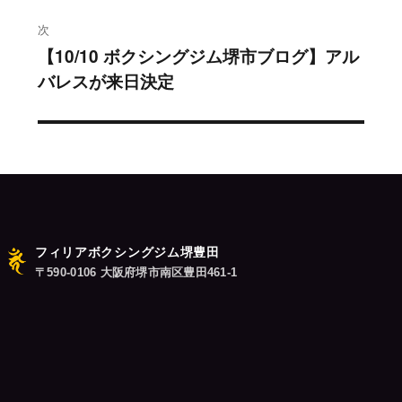
稿:
ゲ
次
ー
【10/10 ボクシングジム堺市ブログ】アル
次
シ
バレスが来日決定
の
投
ョ
稿:
ン
フィリアボクシングジム堺豊田
〒590-0106 大阪府堺市南区豊田461-1