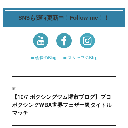
SNSも随時更新中！Follow me！！
◼︎ 会長のBlog
◼︎ スタッフのBlog
投
前
稿
【10/7 ボクシングジム堺市ブログ】プロ
過
ボクシングWBA世界フェザー級タイトル
去
ナ
マッチ
の
ビ
投