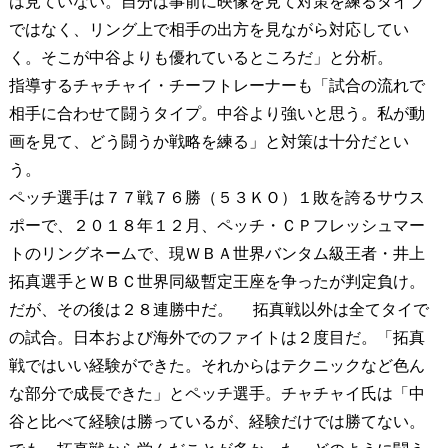
は見ていない。自分は事前に映像を見て対策を練るタイプ
ではなく、リング上で相手の出方を見ながら対応してい
く。そこが中谷よりも優れているところだ」と分析。
指導するチャチャイ・チーフトレーナーも「試合の流れで
相手に合わせて闘うタイプ。中谷より強いと思う。私が動
画を見て、どう闘うか戦略を練る」と対策は十分だとい
う。
ペッチ選手は７７戦７６勝（５３ＫＯ）１敗を誇るサウス
ポーで、２０１８年１２月、ペッチ・ＣＰフレッシュマー
トのリングネームで、現ＷＢＡ世界バンタム級王者・井上
拓真選手とＷＢＣ世界同級暫定王座を争ったが判定負け。
だが、その後は２８連勝中だ。 拓真戦以外は全てタイで
の試合。日本および海外でのファイトは２度目だ。「拓真
戦ではいい経験ができた。それからはテクニックなど色ん
な部分で成長できた」とペッチ選手。チャチャイ氏は「中
谷と比べて経験は勝っているが、経験だけでは勝てない。