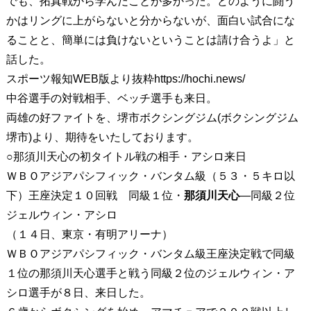
でも、拓真戦から学んだことが多かった。どのように闘う
かはリングに上がらないと分からないが、面白い試合にな
ることと、簡単には負けないということは請け合うよ」と
話した。
スポーツ報知WEB版より抜粋https://hochi.news/
中谷選手の対戦相手、ベッチ選手も来日。
両雄の好ファイトを、堺市ボクシングジム(ボクシングジム
堺市)より、期待をいたしております。
○那須川天心の初タイトル戦の相手・アシロ来日
ＷＢＯアジアパシフィック・バンタム級（５３・５キロ以
下）王座決定１０回戦 同級１位・
那須川天心
―同級２位
ジェルウィン・アシロ
（１４日、東京・有明アリーナ）
ＷＢＯアジアパシフィック・バンタム級王座決定戦で同級
１位の那須川天心選手と戦う同級２位のジェルウィン・ア
シロ選手が８日、来日した。