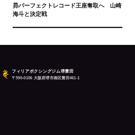
昴パーフェクトレコード王座奪取へ 山崎
の
ョ
海斗と決定戦
投
ン
稿:
フィリアボクシングジム堺豊田
〒590-0106 大阪府堺市南区豊田461-1