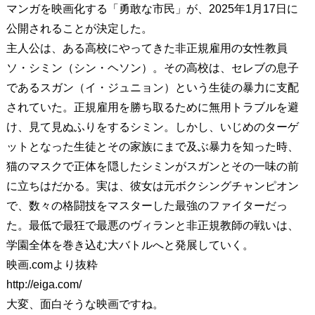
マンガを映画化する「勇敢な市民」が、2025年1月17日に
公開されることが決定した。
主人公は、ある高校にやってきた非正規雇用の女性教員
ソ・シミン（シン・ヘソン）。その高校は、セレブの息子
であるスガン（イ・ジュニョン）という生徒の暴力に支配
されていた。正規雇用を勝ち取るために無用トラブルを避
け、見て見ぬふりをするシミン。しかし、いじめのターゲ
ットとなった生徒とその家族にまで及ぶ暴力を知った時、
猫のマスクで正体を隠したシミンがスガンとその一味の前
に立ちはだかる。実は、彼女は元ボクシングチャンピオン
で、数々の格闘技をマスターした最強のファイターだっ
た。最低で最狂で最悪のヴィランと非正規教師の戦いは、
学園全体を巻き込む大バトルへと発展していく。
映画.comより抜粋
http://eiga.com/
大変、面白そうな映画ですね。