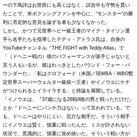
ーの下馬評はお世辞にも高くはなく、試合中も守勢を貫い
たことで、米ボクシングファンを中心に、“モンスター”の勝
利に否定的な意見を論ずる者も少なくなかった。
しかし、かつて元世界ヘビー級王者のマイク・タイソン選
手ら名手たちを指導したテディ・アトラス氏は、自身の
YouTubeチャンネル『THE FIGHT with Teddy Atlas』で
「（ドヘニー戦の）彼のパフォーマンスが派手じゃないと
言う人もいるが、彼はれっきとしたパウンド・フォー・パ
ウンダーだ」「私はクロフォード（米国／現WBA・WBO暫
定世界スーパーウェルター級統一王者）やイノウエにケチ
がつけられるとイライラする」と持論を展開している。
「イノウエは、『37歳になる26戦4敗の男と戦っただけだ』
とか『ドヘニーにパンチ力はない』って言われている。で
も、ドヘニーはやりにくい、厄介な相手だ。そういう相手
にイノウエは賢く、慎重に戦ったんだ。ミスが許されない
状況で、意識的に、慎重に攻め抜いた。そういう戦い方が