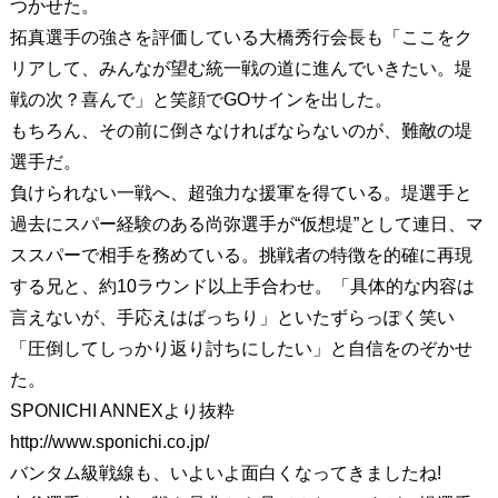
つかせた。
拓真選手の強さを評価している大橋秀行会長も「ここをク
リアして、みんなが望む統一戦の道に進んでいきたい。堤
戦の次？喜んで」と笑顔でGOサインを出した。
もちろん、その前に倒さなければならないのが、難敵の堤
選手だ。
負けられない一戦へ、超強力な援軍を得ている。堤選手と
過去にスパー経験のある尚弥選手が“仮想堤”として連日、マ
ススパーで相手を務めている。挑戦者の特徴を的確に再現
する兄と、約10ラウンド以上手合わせ。「具体的な内容は
言えないが、手応えはばっちり」といたずらっぽく笑い
「圧倒してしっかり返り討ちにしたい」と自信をのぞかせ
た。
SPONICHI ANNEXより抜粋
http://www.sponichi.co.jp/
バンタム級戦線も、いよいよ面白くなってきましたね!