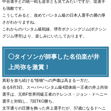
中谷選手との統一戦も是非とも見てみたいですが、堤選手
も強敵です。
こうしてみると、改めてバンタム級の日本人選手の層の厚
さがわかりますね。
これからのバンタム級戦線、堺市ボクシングジム(ボクシン
グジム堺市)より、楽しみにいたしております。
◯タイソンが師事した名伯楽が井
上尚弥を激賞！
異彩を放ち続ける“怪物”への声価は高まる一方だ。
去る9月3日、スーパーバンタム級4団体統一王者の井上尚弥
選手は、元IBF世界同級王者のテレンス・ジョン・ドヘニー
選手と対戦し、7回TKO勝ち。
文字通りの圧勝を飾った井上選手だが、37歳になるドヘニ