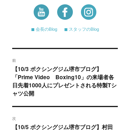
◼︎ 会長のBlog
◼︎ スタッフのBlog
投
前
稿
【10/3 ボクシングジム堺市ブログ】
過
「Prime Video Boxing10」の来場者各
去
ナ
日先着1000人にプレゼントされる特製Tシ
の
ビ
ャツ公開
投
稿:
ゲ
ー
次
シ
【10/5 ボクシングジム堺市ブログ】村田
次