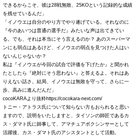
できるからこそ、彼は28戦無敗、25KOという記録的な成績
を残せているんだ」
「イノウエは自分のやり方でやり遂げている。それなのに
『今のあいつは普通の選手だ』みたいな声は出てきてい
る。でも、それは本当にそう言えるのか？ あのスーパーマ
ンにも弱点はあるけど、イノウエの弱点を見つけた人はい
ないんじゃないか？
私は『イノウエが今回の試合で評価を下げたか』と聞かれ
たとしたら『絶対にそう思わない』と答えるよ。それはあ
りえない話さ。結局、イノウエは無敗を守って、さらに一
歩、高みに進んだんだ」
cocoKARAより抜粋https://cocokara-next.com/
トニー・アトラス氏について知らない方もおられると思い
ますので、説明をいたしますと、タイソンの師匠であるカ
ス・ダマト氏に師事して、アマチュアボクシンサーとして
活躍後、カス・ダマト氏のアシスタントとして活動。