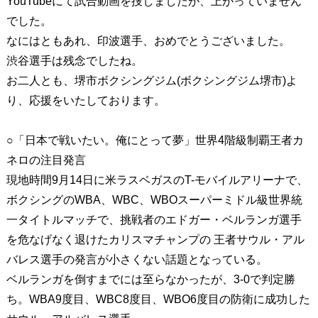
YouTubeにて試合動画を捜しましたが、上がっていません
でした。
なにはともあれ、印波選手、おめでとうございました。
渋谷選手は残念でしたね。
お二人とも、堺市ボクシングジム(ボクシングジム堺市)よ
り、応援をいたしております。
○「日本で戦いたい。俺にとって夢」世界4階級制覇王者カ
ネロの注目発言
現地時間9月14日に米ラスベガスのT-モバイルアリーナで、
ボクシングのWBA、WBC、WBOスーパーミドル級世界統
一タイトルマッチで、挑戦者のエドガー・ベルランガ選手
を危なげなく退けたカリスマチャンプの 王者サウル・アル
バレス選手の発言が小さくない話題となっている。
ベルランガを倒すまでには至らなかったが、3-0で判定勝
ち。WBA9度目、WBC8度目、WBO6度目の防衛に成功した