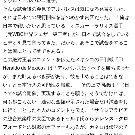
サウル・アルバレス選手。
そんな試合後の会見でアルバレスは気になる発言をした。
それは日本での興行開催をほのめかす内容だった。 「俺は
日本で戦いたいと思っている。オスカー・ラリオス選手
（元WBC世界フェザー級王者）が、日本で試合をしている
ビデオを見て育ってきた。だから、あそこで試合をするこ
とは俺にとって夢でもある」
この絶対王者のコメントを伝えたメキシコの日刊紙『El
Heraldo de Mexico』は「アルバレスはすべてを勝ち取った
が、まだ叶えるべき夢があり、彼を止めることはできな
い」と日本行きの可能性を報道。 その上で同紙は「（日
本での試合開催）実現することを願う。そうでなければ、
何も起こらない。適切な金額が示された場合だけ試合をし
に行く」とした本人のコメントを伝え、「サウジアラビア
の総合娯楽庁の大臣であるトゥルキ氏から
テレンス
・
クロ
フォード
との対戦のオファーもあるが、カネロは伝説のチ