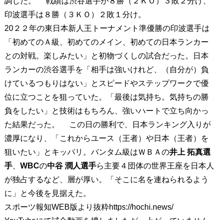
調した。 戦績は渋谷選手が８勝（２ＫＯ）３敗２分け、
印波選手は８勝（３ＫＯ）２敗１分け。
20２２年の東日本新人王トーナメント準優勝の印波選手は
「初めてのＡ級、初めてのメイン、初めての日本ランカー
との対戦。楽しみたい」と初物づくしの試合だった。日本
ランカーの渋谷選手を「相手は強いけれど、（自分が）負
けているつもりはない」とスピードやステップワークで優
位に立つことを狙っていた。「最後は気持ち。気持ちの勝
負をしたい」と技術はもちろん、強いハートで立ち向かっ
た結果だった。 この日の勝利で、日本ランキング入りが
濃厚になり、「これからユース（王者）や日本（王者）を
狙いたい」とキッパリ。バンタム級はＷＢＡの
井上 拓真選
手
、
WBC
の
中谷 潤人選手
ら主要４団体の世界王座を日本人
が独占するなど、層が厚い。「そこに名を連ねられるよう
に」と今後を見据えた。
スポーツ報知WEB版より抜粋https://hochi.news/