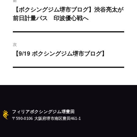
前
稿
【ボクシングジム堺市ブログ】渋谷亮太が
過
前日計量パス 印波優心戦へ
去
ナ
の
ビ
投
稿:
ゲ
次
【9/19 ボクシングジム堺市ブログ】
次
ー
の
シ
投
稿:
ョ
ン
フィリアボクシングジム堺豊田
〒590-0106 大阪府堺市南区豊田461-1