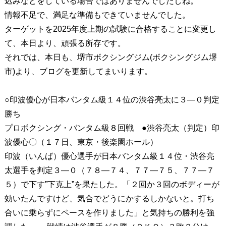
込みなどをしている場合ではありませんでしたしね。
情報不足で、満足な準備もできていませんでした。
ターゲットを2025年度上期の試験に合格することに変更し
て、本日より、頑張る所存です。
それでは、本日も、堺市ボクシングジム(ボクシングジム堺
市)より、ブログを更新してまいります。
○印波優心が日本バンタム級１４位の渋谷亮太に３―０判定
勝ち
プロボクシング・バンタム級８回戦 ●渋谷亮太（判定）印
波優心〇（１７日、東京・後楽園ホール）
印波（いんば）優心選手が日本バンタム級１４位・渋谷亮
太選手を判定３―０（７８―７４、７７―７５、７７―７
５）で下す”下克上”を果たした。「２回か３回のボディーが
効いたんですけど、気合でどうにかするしかないと。打ち
合いに乗らずにペースを作りました」と気持ちの勝利を強