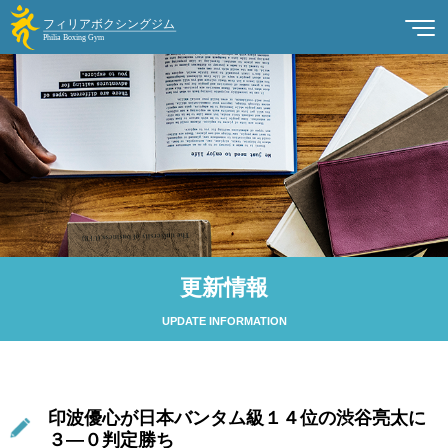
更新情報
UPDATE INFORMATION
印波優心が日本バンタム級１４位の渋谷亮太に
３―０判定勝ち