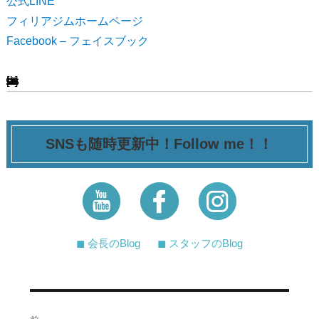
公式LINE
フィリアジムホームページ
Facebook – フェイスブック
[ssba-buttons]
SNSも随時更新中！Follow me！！
◼︎ 会長のBlog
◼︎ スタッフのBlog
投