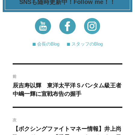
SNSも随時更新中！Follow me！！
◼︎ 会長のBlog
◼︎ スタッフのBlog
投
前
稿
辰吉寿以輝 東洋太平洋Ｓバンタム級王者
過
中嶋一輝に宣戦布告の握手
去
ナ
の
ビ
投
稿:
ゲ
次
【ボクシングファイトマネー情報】井上尚
次
ー