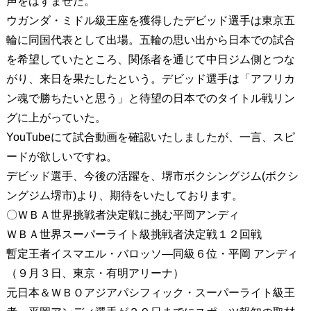
声をはずませた。
ウガンダ・ミドル級王座を獲得したデビッド選手は東京五
輪に同国代表として出場。五輪の思い出から日本での試合
を希望していたところ、関係者を通じて中日ジム側とつな
がり、来日を果たしたという。デビッド選手は「アフリカ
ン魂で勝ちたいと思う」と待望の日本でのタイトル戦リン
グに上がっていた。
YouTubeにて試合動画を確認いたしましたが、一言、スピ
ードが欲しいですね。
デビッド選手、今後の活躍を、堺市ボクシングジム(ボクシ
ングジム堺市)より、期待をいたしております。
〇ＷＢＡ世界挑戦者決定戦に挑む平岡アンディ
ＷＢＡ世界スーパーライト級挑戦者決定戦１２回戦
暫定王者イスマエル・バロッソ―同級６位・平岡 アンディ
（９月３日、東京・有明アリーナ）
元日本＆ＷＢＯアジアパシフィック・スーパーライト級王