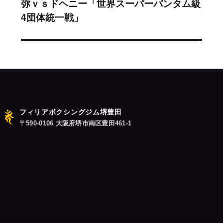
弥ｖｓドヘニー「世界スーパーバンタム級
の
シ
4団体統一戦」
投
稿:
ョ
ン
フィリアボクシングジム堺豊田
〒590-0106 大阪府堺市南区豊田461-1