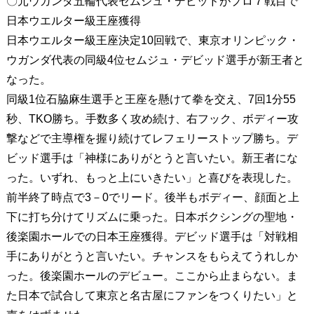
〇元ウガンダ五輪代表セムジュ・デビッドがプロ７戦目で
日本ウエルター級王座獲得
日本ウエルター級王座決定10回戦で、東京オリンピック・
ウガンダ代表の同級4位セムジュ・デビッド選手が新王者と
なった。
同級1位石脇麻生選手と王座を懸けて拳を交え、7回1分55
秒、TKO勝ち。手数多く攻め続け、右フック、ボディー攻
撃などで主導権を握り続けてレフェリーストップ勝ち。デ
ビッド選手は「神様にありがとうと言いたい。新王者にな
った。いずれ、もっと上にいきたい」と喜びを表現した。
前半終了時点で3－0でリード。後半もボディー、顔面と上
下に打ち分けてリズムに乗った。日本ボクシングの聖地・
後楽園ホールでの日本王座獲得。デビッド選手は「対戦相
手にありがとうと言いたい。チャンスをもらえてうれしか
った。後楽園ホールのデビュー。ここから止まらない。ま
た日本で試合して東京と名古屋にファンをつくりたい」と