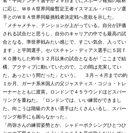
者・平岡アンディ選手が２９日までにスポーツ報知の取材
に応じ、ＷＢＡ世界同級暫定王者イスマエル・バロッソ選
手とのＷＢＡ世界同級挑戦者決定戦へ意欲を示した。
「メチャメチャ、テンションが上がっている。自分が評価
される試合だと思うし、自分のキャリアの中でも最高の試
合となる。準世界戦みたい感じで、すごい気合、入ってい
ます」と平岡選手。セバスチャン・ディアス選手に５回Ｔ
ＫＯ勝ちした昨年１２月以来の試合となるが「ここまで結
構、アクティブに動いていたので、この間は充実してい
た。あっという間だった」という。 ３月～４月までの約
１か月、ガーナ系米国人の父ジャスティス・コジョ・トレ
ーナーとともに渡英。ロンドンで４５ラウンドほどスパー
リングを重ねた。「ロンドンでは、いい練習ができまし
た。向こうは階級の大きい選手はたくさんいるし、スパー
リング相手にも困らなかった」
「尚弥さんの練習姿勢とか、シャドーボクシングひとつひ