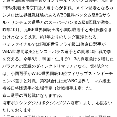
元世界3階級制覇王者ジョンリール・カシメロ選手、元世界
2階級制覇王者京口紘人選手らが参戦。メイン登場となるカ
シメロは世界挑戦経験のあるWBO世界バンタム級8位サウ
ル・サンチェス選手とのスーパーバンタム級8回戦で激突。
昨年10月、元IBF世界同級王者小国以載選手と4回負傷引き
分けとなって以来、約1年ぶりのリング復帰となる。
セミファイナルでは現IBF世界フライ級11位京口選手が
WBA世界同級4位ビンス・パラス選手との同級10回戦で拳
を交える。今年5月、韓国・仁川で0－3の判定負けを喫した
パラスとの因縁のダイレクトリマッチとなる。第4試合で
は、小国選手がWBO世界同級10位フィリップス・ンギーチ
ュンバ選手と対戦。第3試合には元WBO世界ミニマム級王
者谷口将隆選手が出場予定（対戦相手未定）だ。
京口選手の再起戦になりますね。
堺市ボクシングジム(ボクシングジム堺市）より、応援をい
たしております。