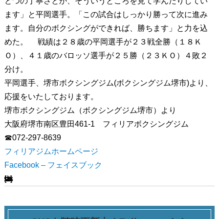
とつの丁寧さとか、そういうところを見て学んだりしてい
ます」と平岡選手。「この試合はしっかり勝って次に進み
ます。自分のボクシングができれば、勝ちます」と力を込
めた。 戦績は２８歳の平岡選手が２３戦全勝（１８Ｋ
Ｏ）、４１歳のバロッソ選手が２５勝（２３ＫＯ）４敗２
分け。
平岡選手、堺市ボクシングジム(ボクシングジム堺市)より、
応援をいたしております。
堺市ボクシングジム（ボクシングジム堺市）より
大阪府堺市南区豊田461-1 フィリアボクシングジム
☎072-297-8639
フィリアジムホームページ
Facebook – フェイスブック
[ssba-buttons]