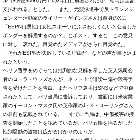
ル（約4億4000万円）の2年目に解雇されたが、給与は全額
支払われる」とした。 また、元競泳選手で反トランスジ
ェンダー活動家のライリー・ゲインズさんは自身のXに
「ESPNは男性は女性スポーツにふさわしくないと公言した
ポンダーを解雇するのか？」とポスト。すると、この意見
に対し「哀れだ。目覚めたメディアがさらに目覚めた」
「それがESPNが失敗している理由だ」などの声が書き込ま
れたという。
ヘリフ選手をめぐっては批判的な見解を示した英人気司会
者のローラ・ウッズさんが、ネット上で誹謗中傷や殺害予
告を受けたことを告白。またヘリフ選手はSNSなどで中傷
されたとして、パリ当局に告訴しており、書面には米実業
家のイーロン・マスク氏や英作家のJ・K・ローリングさん
の名前も記載されている。 すでに当局は、中傷被害の捜
査を開始したことを認めているが、パリ五輪を揺るがした
性別騒動の波紋は広がるばかりのようだ。