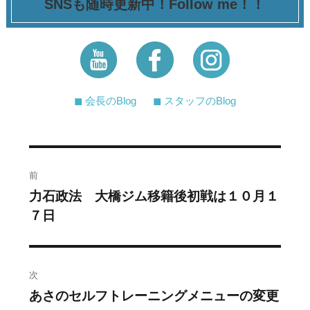
SNSも随時更新中！Follow me！！
◼︎ 会長のBlog
◼︎ スタッフのBlog
投
前
稿
力石政法 大橋ジム移籍後初戦は１０月１
過
７日
去
ナ
の
ビ
投
稿:
ゲ
次
あさのセルフトレーニングメニューの変更
次
ー