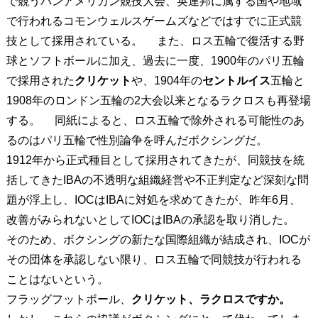
で競うパンアメリカン競技大会、英連邦に属する国や地域
で行われるコモンウェルスゲームズなどではすでに正式競
技として採用されている。 また、ロス五輪で復活する野
球とソフトボールに加え、過去に一度、1900年のパリ五輪
で採用された
クリケット
や、1904年の
セントルイス
五輪と
1908年のロンドン五輪の2大会以来となるラクロスも再登場
する。 同紙によると、ロス五輪で除外される可能性のあ
るのはパリ五輪で性別論争を呼んだボクシングだ。
1912年から正式種目として採用されてきたが、同競技を統
括してきたIBAの不透明な組織経営や不正判定など深刻な問
題が浮上し、IOCはIBAに対処を求めてきたが、昨年6月、
改善がみられないとしてIOCはIBAの承認を取り消した。
そのため、ボクシングの新たな国際組織が結成され、IOCが
その団体を承認しない限り、ロス五輪で同競技が行われる
ことはないという。
フラッグフットボール、
クリケット、ラクロスですか。