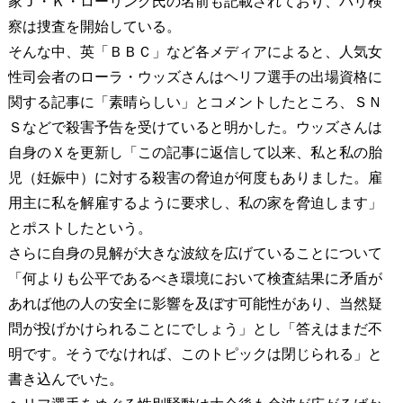
家Ｊ・Ｋ・ローリング氏の名前も記載されており、パリ検
察は捜査を開始している。
そんな中、英「ＢＢＣ」など各メディアによると、人気女
性司会者のローラ・ウッズさんはヘリフ選手の出場資格に
関する記事に「素晴らしい」とコメントしたところ、ＳＮ
Ｓなどで殺害予告を受けていると明かした。ウッズさんは
自身のＸを更新し「この記事に返信して以来、私と私の胎
児（妊娠中）に対する殺害の脅迫が何度もありました。雇
用主に私を解雇するように要求し、私の家を脅迫します」
とポストしたという。
さらに自身の見解が大きな波紋を広げていることについて
「何よりも公平であるべき環境において検査結果に矛盾が
あれば他の人の安全に影響を及ぼす可能性があり、当然疑
問が投げかけられることにでしょう」とし「答えはまだ不
明です。そうでなければ、このトピックは閉じられる」と
書き込んでいた。