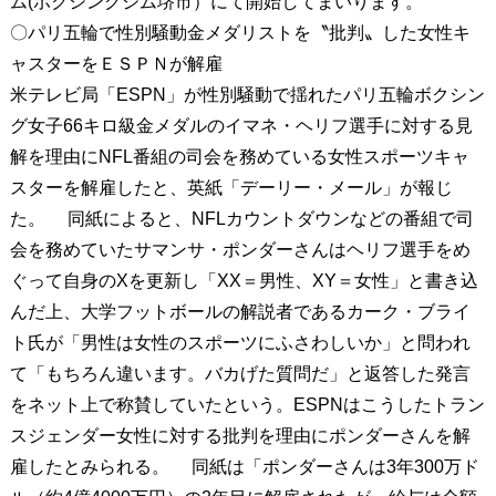
ム(ボクシングジム堺市）にて開始してまいります。
〇パリ五輪で性別騒動金メダリストを〝批判〟した女性キ
ャスターをＥＳＰＮが解雇
米テレビ局「ESPN」が性別騒動で揺れたパリ五輪ボクシン
グ女子66キロ級金メダルのイマネ・ヘリフ選手に対する見
解を理由にNFL番組の司会を務めている女性スポーツキャ
スターを解雇したと、英紙「デーリー・メール」が報じ
た。 同紙によると、NFLカウントダウンなどの番組で司
会を務めていたサマンサ・ポンダーさんはヘリフ選手をめ
ぐって自身のXを更新し「XX＝男性、XY＝女性」と書き込
んだ上、大学フットボールの解説者であるカーク・ブライ
ト氏が「男性は女性のスポーツにふさわしいか」と問われ
て「もちろん違います。バカげた質問だ」と返答した発言
をネット上で称賛していたという。ESPNはこうしたトラン
スジェンダー女性に対する批判を理由にポンダーさんを解
雇したとみられる。 同紙は「ポンダーさんは3年300万ド