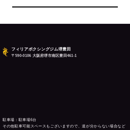
の
シ
投
稿:
ョ
ン
フィリアボクシングジム堺豊田
〒590-0106 大阪府堺市南区豊田461-1
駐車場：駐車場6台
その他駐車可能スペースもございますので、道が分からない場合など