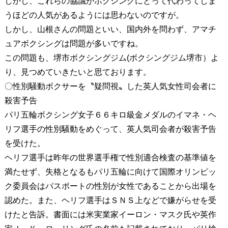
しかし、これらの協議がボクシングにとって代わってしま
うほどの人気があるようには思わないのですが。
しかし、山根さんの問題といい、国内外を問わず、アマチ
ュアボクシングは問題が多いですね。
この問題も、堺市ボクシングジム(ボクシングジム堺市）よ
り、見つめていきたいと思ております。
〇性別騒動ボクサーを〝疑問視〟した英人気女性司会者に
殺害予告
パリ五輪ボクシング女子６６キロ級金メダルのイマネ・ヘ
リフ選手の性別騒動をめぐって、英人気司会者が殺害予告
を受けた。
ヘリフ選手は昨年の世界選手権で性別適合検査の基準値を
満たせず、失格となるもパリ五輪に向けて国際オリンピッ
ク委員会はパスポートの性別が女性であることから出場を
認めた。また、ヘリフ選手はＳＮＳ上などで嫌がらせを受
けたと告訴。書面には米実業家イーロン・マスク氏や英作