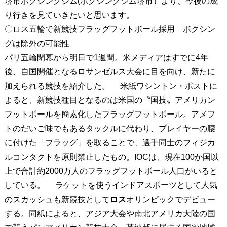
堺市ボクシングジム(ボクシングジム堺市）より、今後の成
り行きを見ていきたいと思います。
〇ロス五輪で新競技フラッグフットボール採用 ボクシン
グは除外の可能性
パリ五輪閉幕から明日で1週間。米メディアはすでに4年
後、自国開催となるロサンゼルス大会に目を向け、新たに
加えられる競技を紹介した。 米紙ワシントン・ポストに
よると、新競技種目となるのは米国の〝国技〟アメリカン
フットボールを簡素化したフラッグフットボール。アメフ
トのだいご味でもあるタックルに代わり、プレイヤーの腰
に付けた「フラッグ」を取ることで、選手同士のフィジカ
ルコンタクトを原則禁止したもの。IOCは、現在100か国以
上で合計約2000万人のフラッグフットボール人口がいると
している。 ラケットを使うインドアスポーツとして人気
のスカッシュも新競技として
ロス
オリンピックでデビュー
する。同紙によると、アジア大会や南北アメリカ大陸の国