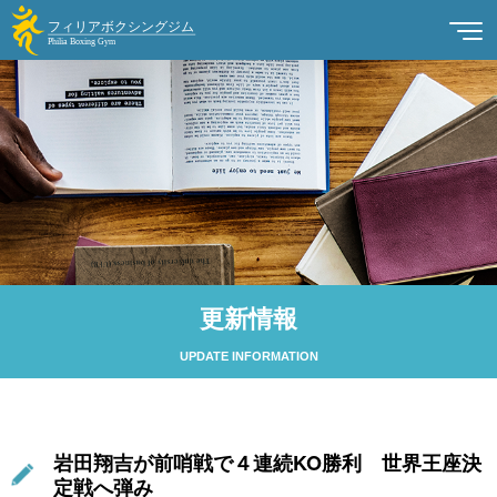
更新情報
UPDATE INFORMATION
岩田翔吉が前哨戦で４連続KO勝利 世界王座決
定戦へ弾み