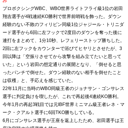
み
プロボクシングWBC、WBO世界ライトフライ級1位の岩田
翔吉選手が4戦連続KO勝利で世界前哨戦を飾った。ダウン
経験のない不敗のフィリピン同級1位ジャジール・トリニダ
ード選手から6回に左フックで2度目のダウンを奪った後に
連打をまとめて、1分10秒、レフェリーストップ勝ちした。
2回に左フックをカウンターで浴びてヒヤリとさせたが、3
回以降は「空振りさせてから攻撃を組み立てたいと思って
いた」という岩田の想定通りの展開となり、「倒せると思
ったパンチで倒せた。ダウン経験のない相手を倒せたこと
は収穫」と、手応えを感じていた。
22年11月に当時のWBO同級王者のジョナサン・ゴンサレス
選手に判定負けを喫したが、これで再起後4連続KO勝利。
今年1月の再起3戦目では元IBF世界ミニマム級王者レネ・マ
ーク・クアルト選手に6回TKO勝ちしている。
6月にゴンサレス選手が王座を返上したため、岩田選手は王