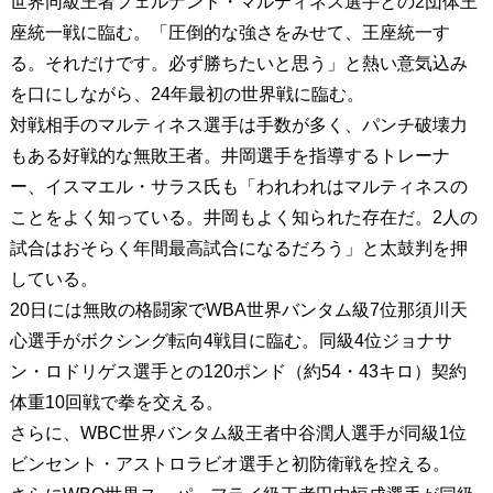
世界同級王者フェルナンド・マルティネス選手との2団体王
座統一戦に臨む。「圧倒的な強さをみせて、王座統一す
る。それだけです。必ず勝ちたいと思う」と熱い意気込み
を口にしながら、24年最初の世界戦に臨む。
対戦相手のマルティネス選手は手数が多く、パンチ破壊力
もある好戦的な無敗王者。井岡選手を指導するトレーナ
ー、イスマエル・サラス氏も「われわれはマルティネスの
ことをよく知っている。井岡もよく知られた存在だ。2人の
試合はおそらく年間最高試合になるだろう」と太鼓判を押
している。
20日には無敗の格闘家でWBA世界バンタム級7位那須川天
心選手がボクシング転向4戦目に臨む。同級4位ジョナサ
ン・ロドリゲス選手との120ポンド（約54・43キロ）契約
体重10回戦で拳を交える。
さらに、WBC世界バンタム級王者中谷潤人選手が同級1位
ビンセント・アストロラビオ選手と初防衛戦を控える。