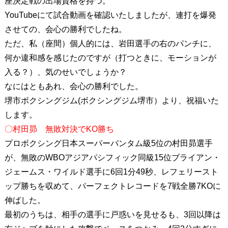
座決定戦の出場資格を持つ。
YouTubeにて試合動画を確認いたしましたが、連打を爆発
させての、会心の勝利でしたね。
ただ、私（座間）個人的には、岩田選手の右のパンチに、
何か違和感を感じたのですが（打つときに、モーションが
入る？）、気のせいでしょうか？
なにはともあれ、会心の勝利でした。
堺市ボクシングジム(ボクシングジム堺市）より、祝福いた
します。
〇村田昴 無敗対決でKO勝ち
プロボクシング日本スーパーバンタム級5位の村田昴選手
が、無敗のWBOアジアパシフィック同級15位ブライアン・
ジェームス・ワイルド選手に6回1分49秒、レフェリースト
ップ勝ちを収めて、パーフェクトレコードを7戦全勝7KOに
伸ばした。
最初のうちは、相手の選手に戸惑いを見せるも、3回以降は