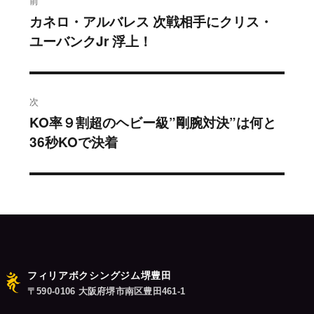
前
稿
カネロ・アルバレス 次戦相手にクリス・
過
ユーバンクJr 浮上！
去
ナ
の
ビ
投
稿:
ゲ
次
KO率９割超のヘビー級”剛腕対決”は何と
次
ー
36秒KOで決着
の
シ
投
稿:
ョ
ン
フィリアボクシングジム堺豊田
〒590-0106 大阪府堺市南区豊田461-1