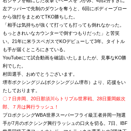
右ジャブを軸にした攻撃でペースをつかみ、4回2分すぎに
左アッパーで先制のダウンを奪うと、6回にボディーブロー
から強打をまとめてTKO勝ちした。
「相手は気持ちが強くて打っても打っても倒れなかった。
もっときれいなカウンターで倒すつもりだった」と苦笑
い。21年に米ラスベガスでKOデビューして3年。タイトル
も手が届くところにきている。
YouTubeにて試合動画を確認いたしましたが、見事なKO勝
利でした。
村田選手、おめでとうございます。
堺市ボクシングジム(ボクシングジム堺市）より、応援をい
たしております。
〇７日井岡、20日那須川らトリプル世界戦、28日重岡銀次
郎、７月は興行ラッシュ！
プロボクシングWBA世界スーパーフライ級王者井岡一翔選
手が7月のボクシング興行ラッシュの口火を切る。7日、IBF