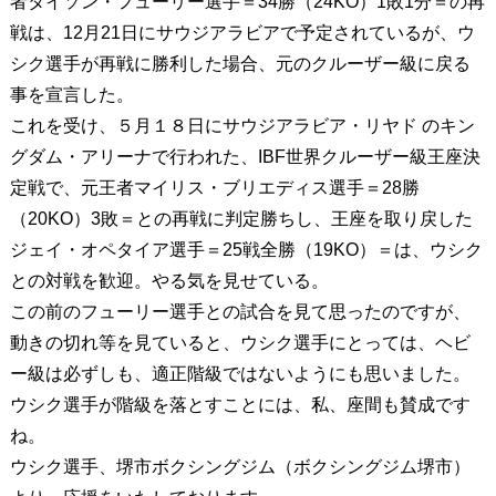
者タイソン・フューリー選手＝34勝（24KO）1敗1分＝の再
戦は、12月21日にサウジアラビアで予定されているが、ウ
シク選手が再戦に勝利した場合、元のクルーザー級に戻る
事を宣言した。
これを受け、５月１８日にサウジアラビア・リヤド
のキン
グダム・アリーナで行われた、IBF世界クルーザー級王座決
定戦で、元王者マイリス・ブリエディス選手＝28勝
（20KO）3敗＝との再戦に判定勝ちし、王座を取り戻した
ジェイ・オペタイア選手＝25戦全勝（19KO）＝は、ウシク
との対戦を歓迎。やる気を見せている。
この前のフューリー選手との試合を見て思ったのですが、
動きの切れ等を見ていると、ウシク選手にとっては、ヘビ
ー級は必ずしも、適正階級ではないようにも思いました。
ウシク選手が階級を落とすことには、私、座間も賛成です
ね。
ウシク選手、堺市ボクシングジム（ボクシングジム堺市）