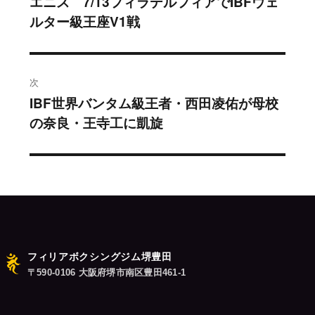
エニス 7/13フィラデルフィアでIBFウェ
過
ルター級王座V1戦
去
ナ
の
ビ
投
稿:
ゲ
次
IBF世界バンタム級王者・西田凌佑が母校
次
ー
の奈良・王寺工に凱旋
の
シ
投
稿:
ョ
ン
フィリアボクシングジム堺豊田
〒590-0106 大阪府堺市南区豊田461-1