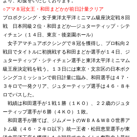
より、応援をいたしております。
○アマ８冠女王・和田まどかが前日計量クリア
プロボクシング・女子東洋太平洋ミニマム級座決定戦８回
戦 日本同級２位・和田まどか―ジュターティップ・シテ
ィチェン（１４日、東京・後楽園ホール）
女子アマチュアボクシングで８冠を獲得し、プロ転向２
戦目でタイトルに初挑戦する和田まどか選手が１４日、ジ
ュターティップ・シティチェン選手と東洋太平洋ミニマム
級王座決定戦を戦う。１３日には東京・文京区の日本ボク
シングコミッションで前日計量に臨み、和田選手は４７・
３キロで一発クリア、ジュターティップ選手は４６・８キ
ロでパスした。
戦績は和田選手が１戦１勝（１ＫＯ）、２２歳のジュタ
ーティップ選手が６勝（４ＫＯ）１敗。
和田選手が勝てば、ジムメートのＷＢＡ＆ＷＢＯ世界ア
トム級（４６・２キロ以下）統一王者・松田恵里選手が東