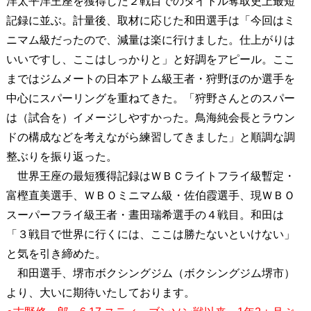
洋太平洋王座を獲得した２戦目でのタイトル奪取史上最短
記録に並ぶ。計量後、取材に応じた和田選手は「今回はミ
ニマム級だったので、減量は楽に行けました。仕上がりは
いいですし、ここはしっかりと」と好調をアピール。ここ
まではジムメートの日本アトム級王者・狩野ほのか選手を
中心にスパーリングを重ねてきた。「狩野さんとのスパー
は（試合を）イメージしやすかった。鳥海純会長とラウン
ドの構成などを考えながら練習してきました」と順調な調
整ぶりを振り返った。
世界王座の最短獲得記録はＷＢＣライトフライ級暫定・
富樫直美選手、ＷＢＯミニマム級・佐伯霞選手、現ＷＢＯ
スーパーフライ級王者・晝田瑞希選手の４戦目。和田は
「３戦目で世界に行くには、ここは勝たないといけない」
と気を引き締めた。
和田選手、堺市ボクシングジム（ボクシングジム堺市）
より、大いに期待いたしております。