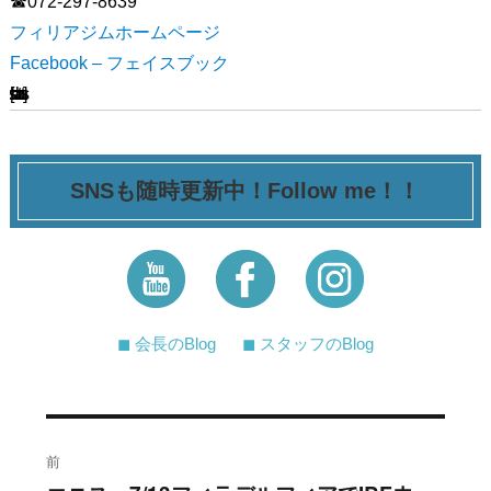
☎072-297-8639
フィリアジムホームページ
Facebook – フェイスブック
[ssba-buttons]
SNSも随時更新中！Follow me！！
◼︎ 会長のBlog
◼︎ スタッフのBlog
投
前
稿