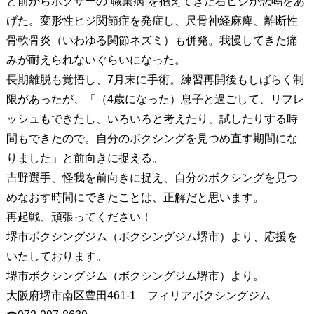
ど前からボクサーの“職業病”を抱えてきた右ヒジが悲鳴をあ
げた。変形性ヒジ関節症を発症し、尺骨神経麻痺、離断性
骨軟骨炎（いわゆる関節ネズミ）も併発。我慢してきた痛
みが耐えられないぐらいになった。
長期離脱も覚悟し、7月末に手術。練習再開後もしばらく制
限があったが、「（4歳になった）息子と過ごして、リフレ
ッシュもできたし、いろいろと考えたり、試したりする時
間もできたので。自分のボクシングを見つめ直す期間にな
りました」と前向きに捉える。
吉野選手、怪我を前向きに捉え、自分のボクシングを見つ
めなおす時間にできたことは、正解だと思います。
再起戦、頑張ってください！
堺市ボクシングジム（ボクシングジム堺市）より、応援を
いたしております。
堺市ボクシングジム（ボクシングジム堺市）より。
大阪府堺市南区豊田461-1 フィリアボクシングジム