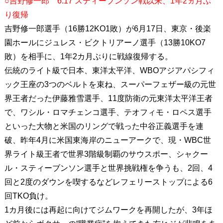
○吉野修一郎 6.17 スティーブンソン戦以来、1年2ヵ月ぶ
り復帰
吉野修一郎選手（16勝12KO1敗）が6月17日、東京・後楽
園ホールにジュレス・ビクトリアーノ選手（13勝10KO7
敗）を相手に、1年2カ月ぶりに戦線復帰する。
伝統のライト級で日本、東洋太平洋、WBOアジアパシフィ
ック王座の3つのベルトを束ね、スーパーフェザー級の元世
界王者だった伊藤雅雪選手、11度防衛の元東洋太平洋王者
で、ワシル・ロマチェンコ選手、テオフィモ・ロペス選手
といった大物と米国のリングで戦った中谷正義選手を連
破、昨年4月に米国東海岸のニューアークで、現・WBC世
界ライト級王者で世界3階級制覇のサウスポー、シャクー
ル・スティーブンソン選手と世界挑戦権を争うも、2回、4
回と2度のダウンを喫するなどレフェリーストップによる6
回TKO負け。
1カ月後には再起に向けてジムワークを再開したが、3年ほ