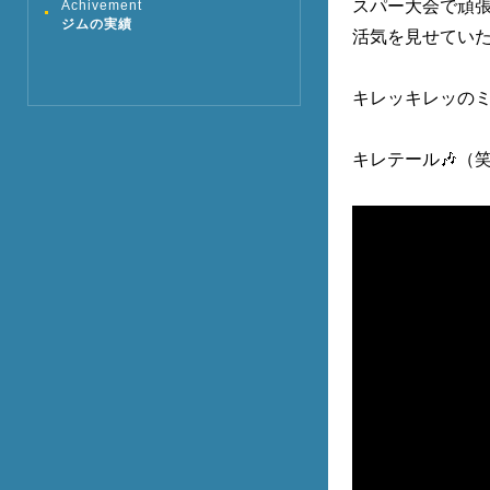
スパー大会で頑
Achivement
ジムの実績
活気を見せていた、
キレッキレッのミ
キレテール🎶（