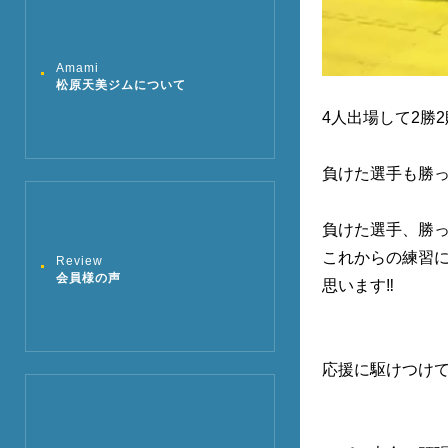
Amami
松原天美ジムについて
4人出場して2勝
負けた選手も勝っ
負けた選手、勝
これからの練習
Review
会員様の声
思います‼
応援に駆けつけて