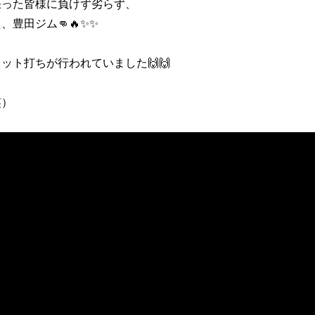
張った皆様に負けず劣らず、
豊田ジム👊🔥✨✨
ット打ちが行われていました🙌🙌
笑）