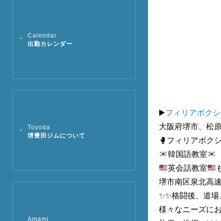
Calendar
出勤カレンダー
▶️
フィリアボクシン
大阪府堺市、松
Toyoda
堺豊田ジムについて
🥊フィリアボクシ
韓国語教室
英会話教室
堺市南区泉北高
✨✨格闘後、道
様々なニーズにお
Amami