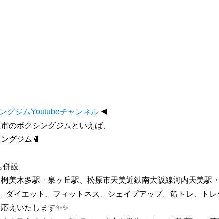
グジムYoutubeチャンネル
◀️
原市のボクシングジムといえば、
ングジム🥊
も併設
速栂美木多駅・泉ヶ丘駅、松原市天美近鉄南大阪線河内天美駅
場、ダイエット、フィットネス、シェイプアップ、筋トレ、トレ
応えいたします✨✨