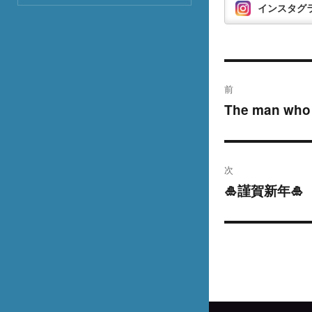
インスタグ
投
前
稿
The man who 
過
去
ナ
の
ビ
投
次
稿:
ゲ
🎍謹賀新年🎍
次
の
ー
投
シ
稿:
ョ
ン