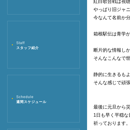
紅白歌合戦は視聴
やっぱり旧ジャ
今なんて名前か分
箱根駅伝は青学
Staff
スタッフ紹介
断片的な情報し
そんなこんなで
静的に生きるも
そんな感じで頑
Schedule
週間スケジュール
最後に元旦から
1日も早く平穏な
祈っております