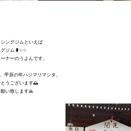
クシングジムといえば
グジム🥊✨✨
レーナーのうよんです。
6年、甲辰の年ハジマリマシタ。
とうございます🌅
願い致します🙏