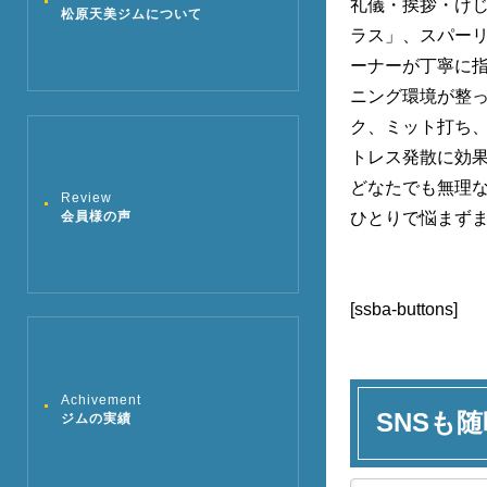
礼儀・挨拶・けじ
松原天美ジムについて
ラス」、スパーリ
ーナーが丁寧に指
ニング環境が整
ク、ミット打ち
トレス発散に効
どなたでも無理
Review
会員様の声
ひとりで悩まず
[ssba-buttons]
Achivement
SNSも随
ジムの実績