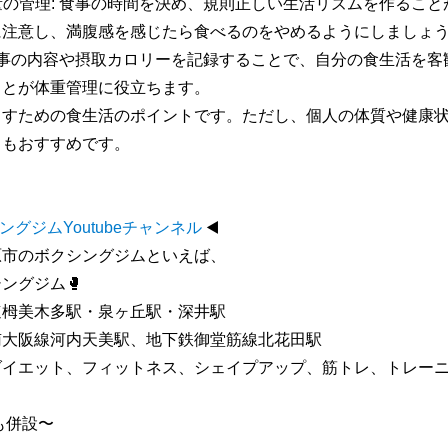
量の管理
:
食事の時間を決め、規則正しい生活リズムを作ること
に注意し、満腹感を感じたら食べるのをやめるようにしましょ
事の内容や摂取カロリーを記録することで、自分の食生活を客
ことが体重管理に役立ちます。
らすための食生活のポイントです。ただし、個人の体質や健康
ともおすすめです。
ングジム
Youtube
チャンネル
◀️
原市のボクシングジムといえば、
シングジム
🥊
速栂美木多駅・泉ヶ丘駅・深井駅
南大阪線河内天美駅、地下鉄御堂筋線北花田駅
ダイエット、フィットネス、シェイプアップ、筋トレ、トレー
も併設〜