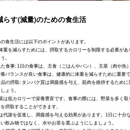
減らす(減量)のための食生活
めの食生活には以下のポイントがあります。
体重を減らすためには、摂取するカロリーを制限する必要があ
ょう。
れた食事
: 1
日の食事は、主食（ごはんやパン）、主菜（肉や魚
栄養バランスが良い食事は、健康的に体重を減らすために重要
食品の摂取
:
タンパク質は満腹感を与え、筋肉を維持するために
ましょう。
菜は低カロリーで栄養豊富です。食事の際には、野菜を多く取
素を摂取することができます。
は代謝を促進し、満腹感を与える効果があります。
1
日に十分
多い飲み物ではなく、水やお茶を選ぶようにしましょう。