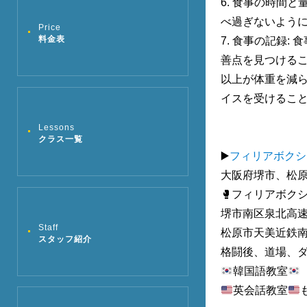
6.
食事の時間と
べ過ぎないよう
Price
料金表
7.
食事の記録
:
食
善点を見つける
以上が体重を減
イスを受けるこ
Lessons
クラス一覧
▶️
フィリアボクシ
大阪府堺市、松
🥊
フィリアボク
堺市南区泉北高
Staff
松原市天美近鉄
スタッフ紹介
格闘後、道場、
韓国語教室
英会話教室