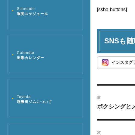
Schedule
[ssba-buttons]
週間スケジュール
SNSも随
Calendar
出勤カレンダー
インスタグ
投
前
Toyoda
稿
堺豊田ジムについて
ボクシングと
過
去
ナ
の
ビ
投
次