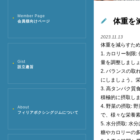
Member Page
体重を
会員様向けページ
2023.11.13
体重を減らすた
1.
カロリー制限
:
Gist
量を調整しまし
設立趣旨
2.
バランスの取
にしましょう。
3.
高タンパク質
積極的に摂取し
4.
野菜の摂取
:
野
About
フィリアボクシングジムについて
で、様々な栄養
5.
水分摂取
:
水分
糖やカロリーの