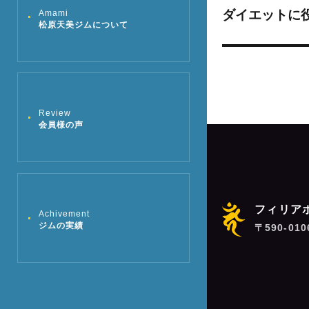
稿:
ゲ
ダイエットに
次
Amami
松原天美ジムについて
の
ー
投
シ
稿:
ョ
Review
会員様の声
ン
フィリア
Achivement
ジムの実績
〒590-01