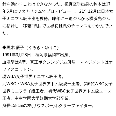
針を動かすことはできなかった。極真空手出身の鈴木は17
年5月にワタナベジムでプロデビューし、21年12月に日本女
子ミニマム級王座を獲得。昨年に三迫ジムから横浜光ジム
に移籍し、移籍2戦目で世界初挑戦のチャンスをつかんでい
た。
◆黒木 優子（くろき・ゆうこ)
1991年3月28日、福岡県福岡市出身
。
血液型はA型。真正ボクシングジム所属。マネジメントはオ
フィスコットン。
現WBA女子世界ミニマム級王者。
元WBO・WBA女子世界アトム級統一王者。第6代WBC女子
世界ミニフライ級王者。初代WBC女子世界アトム級ユース
王者。中村学園大学短期大学部卒業。
身長158cmの左(サウスポー)ボクサーファイター。