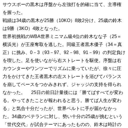
サウスポーの黒木は序盤から左強打を的確に当て、主導権
を握った。
戦績は34歳の黒木が25勝（10KO）8敗2分け、25歳の鈴木
は9勝（3KO）4敗となった。
世界初挑戦のWBA世界ミニマム級4位の鈴木なな子（25＝
横浜光）が王座奪取を逃した。同級王者黒木優子（34＝真
正）に挑み、0－3（93－97、92－98、91－99）の判定負け
を喫した。足を使いながら右ストレートを駆使。序盤は右
カウンターやワンツーでリズムに乗っていたが、徐々に圧
力をかけてきた王者黒木の左ストレートを浴びてバランス
を崩してペースをつかみきれず、ジャッジの支持を得られ
なかった。 25日の前日計量後には「勝てばすべてが変わ
る。やってきたことが報われると思う。勝てば人生が変わ
る」と気合十分だったが、世界ベルトに手が届かなかっ
た。34歳のベテランに対し、勢い十分の25歳が挑むという
「世代交代」が試合テーマにあったものの、鈴木は時計の