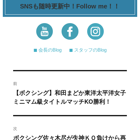
SNSも随時更新中！Follow me！！
◼︎ 会長のBlog
◼︎ スタッフのBlog
投
前
稿
【ボクシング】和田まどか東洋太平洋女子
過
ミニマム級タイトルマッチKO勝利！
去
ナ
の
ビ
投
稿:
ゲ
次
ボクシング佐々木尽が失神ＫＯ負けから再
次