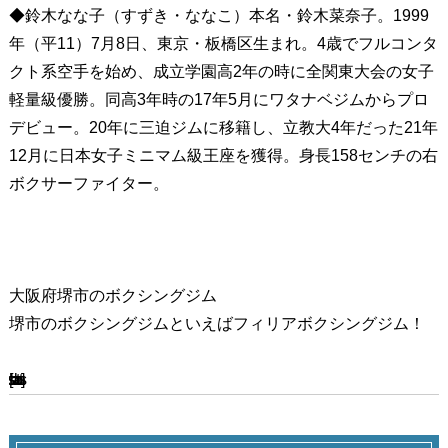
◆鈴木なな子（すずき・ななこ）本名・鈴木菜奈子。1999
年（平11）7月8日、東京・板橋区生まれ。4歳でフルコンタ
クト系空手を始め、成立学園高2年の時に全関東大会の女子
軽量級優勝。同高3年時の17年5月にワタナベジムからプロ
デビュー。20年に三迫ジムに移籍し、立教大4年だった21年
12月に日本女子ミニマム級王座を獲得。身長158センチの右
ボクサーファイター。
大阪府堺市のボクシングジム
堺市のボクシングジムといえばフィリアボクシングジム！
[ssba-buttons]