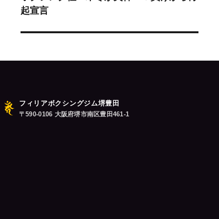
ー
起宣言
の
シ
投
稿:
ョ
ン
フィリアボクシングジム堺豊田
〒590-0106 大阪府堺市南区豊田461-1